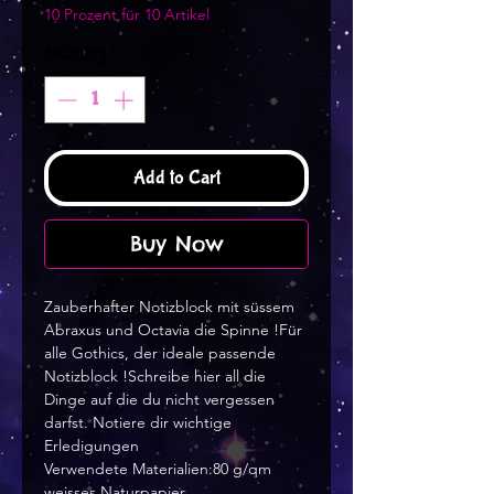
10 Prozent für 10 Artikel
Quantity
*
Add to Cart
Buy Now
Zauberhafter Notizblock mit süssem
Abraxus und Octavia die Spinne !Für
alle Gothics, der ideale passende
Notizblock !Schreibe hier all die
Dinge auf die du nicht vergessen
darfst. Notiere dir wichtige
Erledigungen
Verwendete Materialien:80 g/qm
weisses Naturpapier