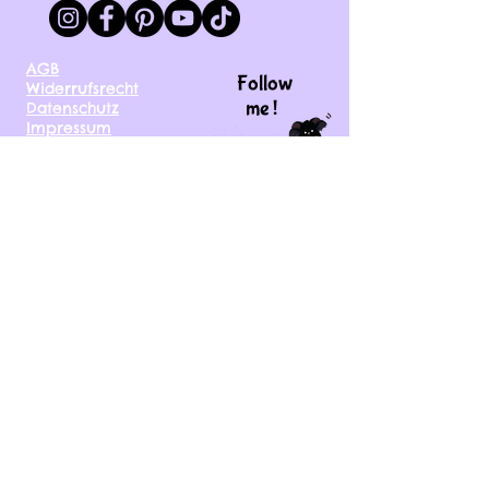
AGB
Follow
Widerrufsrecht
me !
Datenschutz
Impressum
Versand
FAQ
kontakt@tinytami.de
DE, AT, CH, NL, BE,
FR, DK, CZ, EE, FI, IE