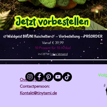
Snel overzicht
🌿Waldgeist BRUNI Kuscheltier🌿 - Vorbestellung - PREORDER
Verkoopprijs
Vanaf
€ 39,99
10 Prozent für 10 Artikel
incl.BTW
|
plus Versand
Vol
Over Tiny Tami
Contactpersoon:
Kontakt@tinytami.de