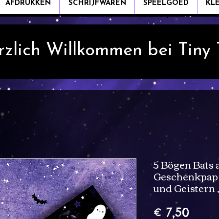
AFDRUKKEN
SCHRIJFWAREN
SPEELGOED
KL
rzlich Willkommen bei Tiny
5 Bögen Bats 
Geschenkpapi
und Geistern 
Prijs
€ 7,50