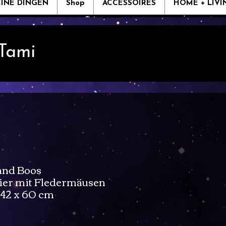
EINE DINGEN
Shop
ACCESSOIRES
HOME + LIVI
 Tami
and Boos
er mit Fledermäusen
,42 x 60 cm