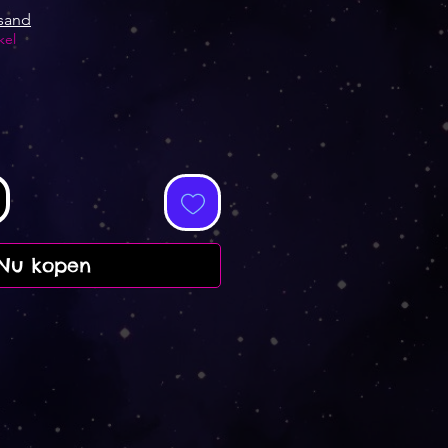
rsand
kel
Nu kopen