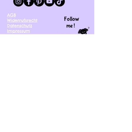
AGB
Follow
Widerrufsrecht
me !
Datenschutz
Impressum
Versand
FAQ
kontakt@tinytami.de
DE, AT, CH, NL, BE,
FR, DK, CZ, EE, FI, IE