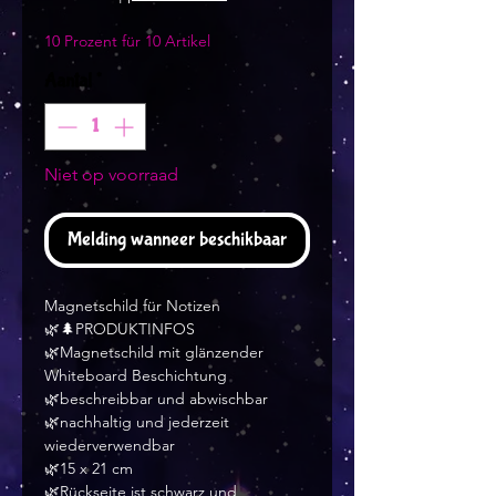
10 Prozent für 10 Artikel
Aantal
*
Niet op voorraad
Melding wanneer beschikbaar
Magnetschild für Notizen
🌿🌲PRODUKTINFOS
🌿Magnetschild mit glänzender
Whiteboard Beschichtung
🌿beschreibbar und abwischbar
🌿nachhaltig und jederzeit
wiederverwendbar
🌿15 x 21 cm
🌿Rückseite ist schwarz und