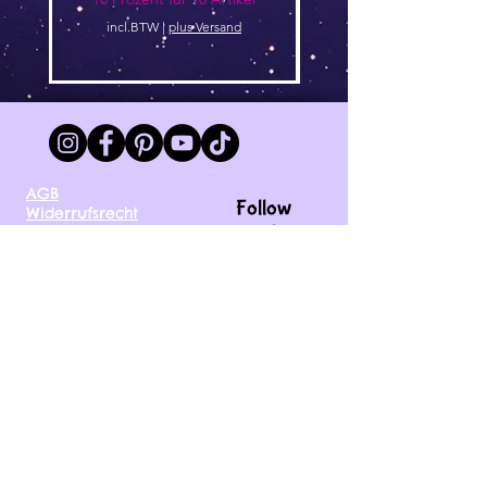
incl.BTW
|
plus Versand
AGB
Follow
Widerrufsrecht
me !
Datenschutz
Impressum
Versand
FAQ
kontakt@tinytami.de