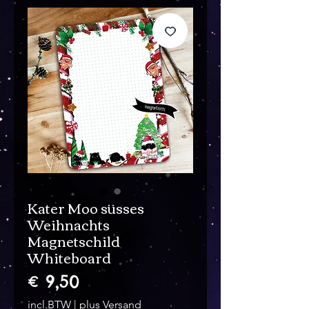
Kater Moo süsses
Weihnachts
Magnetschild
Whiteboard
Prijs
€ 9,50
incl.BTW
|
plus Versand