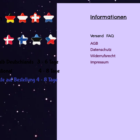
Informationen
h
Versand
FAQ
AGB
Datenschutz
Widerrufsrecht
-
alb Deutschlands 3
6 Tage
Impressum
-
ernational 4
8 Tage
-
te auf Bestellung 4
8 Tage