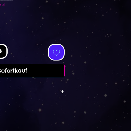
kel
b
Sofortkauf
att auf alle Postkarten,
iele andere Produkte.