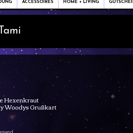
IDUNG
ACCESSOIRES
HOME + LIVING
GUTSCHEI
 Tami
e Hexenkraut
iny Woodys Grußkart
ersand