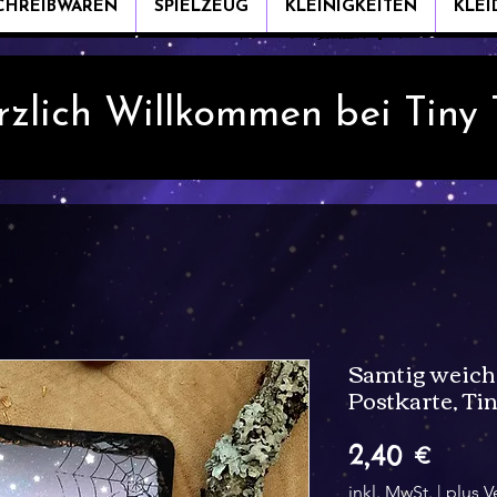
CHREIBWAREN
SPIELZEUG
KLEINIGKEITEN
KLE
rzlich Willkommen bei Tiny
Samtig weich
Postkarte, T
Preis
2,40 €
inkl. MwSt.
|
plus V