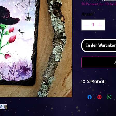
10 Prozent für 10 Arti
Anzahl
*
In den Warenkor
10 % Rabatt
Spare mit 10 % Rab
Notizblöcke und v