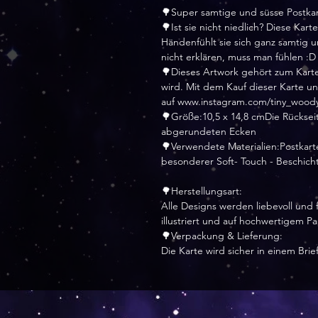
🌳Super samtige und süsse Postkart
🌳Ist sie nicht niedlich? Diese Ka
Händenfühlt sie sich ganz samtig u
nicht erklären, muss man fühlen :D
🌳Dieses Artwork gehört zum Karte
wird. Mit dem Kauf dieser Karte un
auf www.instagram.com/tiny_wood
🌳Größe:10,5 x 14,8 cmDie Rücksei
abgerundeten Ecken
🌳Verwendete Materialien:Postkart
besonderer Soft- Touch - Beschic
🌳Herstellungsart:
Alle Designs werden liebevoll und f
illustriert und auf hochwertigem P
🌳Verpackung & Lieferung:
Die Karte wird sicher in einem Bri