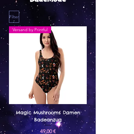
Filter
Versand by Printful
Magic Mushrooms Damen
Badeanzug
Preis
49,00 €