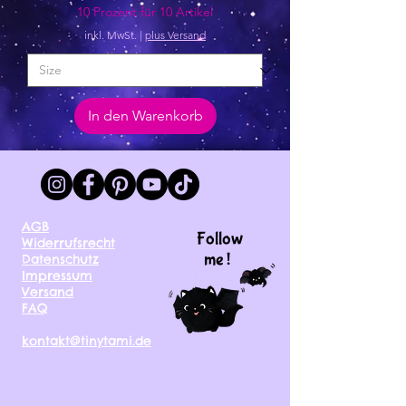
10 Prozent für 10 Artikel
inkl. MwSt.
|
plus Versand
In den Warenkorb
AGB
Follow
Widerrufsrecht
me !
Datenschutz
Impressum
Versand
FAQ
kontakt@tinytami.de