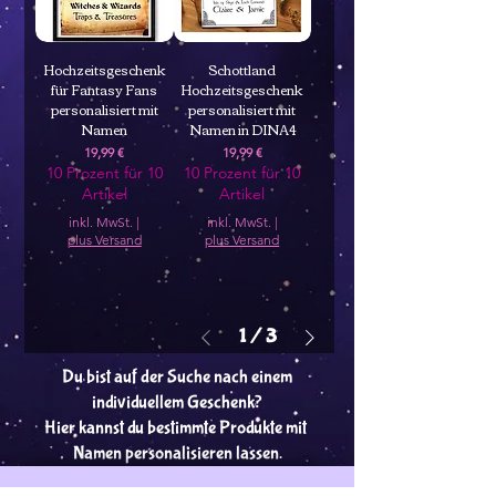
Hochzeitsgeschenk
Schottland
für Fantasy Fans
Hochzeitsgeschenk
personalisiert mit
personalisiert mit
Namen
Namen in DINA4
Preis
Preis
19,99 €
19,99 €
10 Prozent für 10
10 Prozent für 10
Artikel
Artikel
inkl. MwSt.
|
inkl. MwSt.
|
plus Versand
plus Versand
1
/
3
Du bist auf der Suche nach einem
individuellem Geschenk?
Hier kannst du bestimmte Produkte mit
Namen personalisieren lassen.