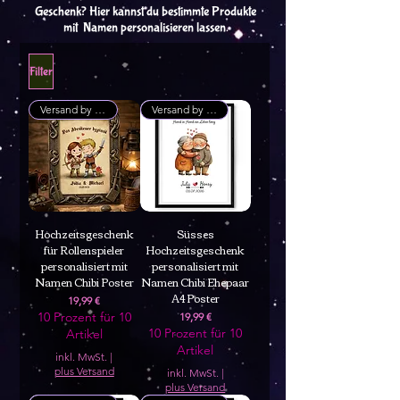
Geschenk? Hier kannst du bestimmte Produkte
mit Namen personalisieren lassen.
Filter
Versand by Tiny Tami
Versand by Tiny Tami
Hochzeitsgeschenk
Süsses
für Rollenspieler
Hochzeitsgeschenk
personalisiert mit
personalisiert mit
Namen Chibi Poster
Namen Chibi Ehepaar
A4 Poster
Preis
19,99 €
10 Prozent für 10
Preis
19,99 €
10 Prozent für 10
Artikel
Artikel
inkl. MwSt.
|
plus Versand
inkl. MwSt.
|
plus Versand