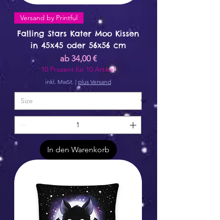
Versand by Printful
Falling Stars Kater Moo Kissen
in 45x45 oder 56x56 cm
Sale-Preis
ab
34,00 €
10 Prozent für 10 Artikel
inkl. MwSt.
|
plus Versand
In den Warenkorb