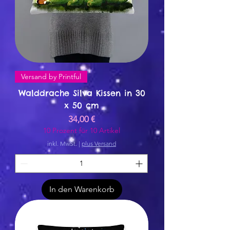
Versand by Printful
Walddrache Silva Kissen in 30
x 50 cm
Preis
34,00 €
10 Prozent für 10 Artikel
inkl. MwSt.
|
plus Versand
In den Warenkorb