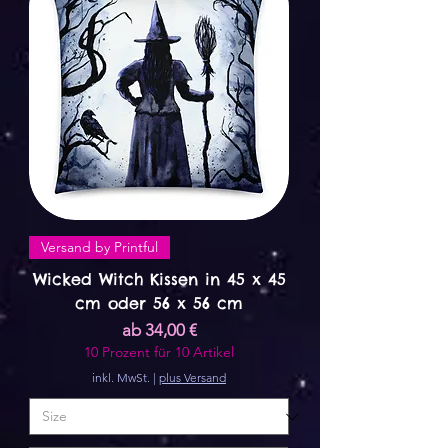
Versand by Printful
Wicked Witch Kissen in 45 x 45
cm oder 56 x 56 cm
Sale-Preis
ab
34,00 €
10 Prozent für 10 Artikel
inkl. MwSt.
|
plus Versand