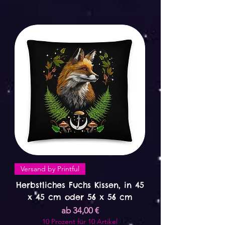
Versand by Printful
Herbstliches Fuchs Kissen, in 45
x 45 cm oder 56 x 56 cm
Sale-Preis
ab
34,00 €
10 Prozent für 10 Artikel