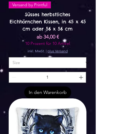
Versand by Printful
Süsses herbstliches
Eichhörnchen Kissen, in 45 x 45
cm oder 56 x 56 cm
Sale-Preis
ab
34,00 €
10 Prozent für 10 Artikel
inkl. MwSt.
|
plus Versand
In den Warenkorb