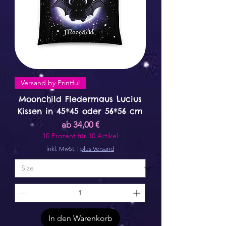
Versand by Printful
Moonchild Fledermaus Lucius
Kissen in 45*45 oder 56*56 cm
Sale-Preis
ab
34,00 €
10 Prozent für 10 Artikel
inkl. MwSt.
|
plus Versand
In den Warenkorb