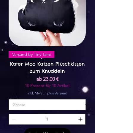
Versand by Tiny Tami
Kater Moo Katzen Plüschkissen
zum Knuddeln
Sale-Preis
ab
23,00 €
10 Prozent für 10 Artikel
inkl. MwSt.
|
plus Versand