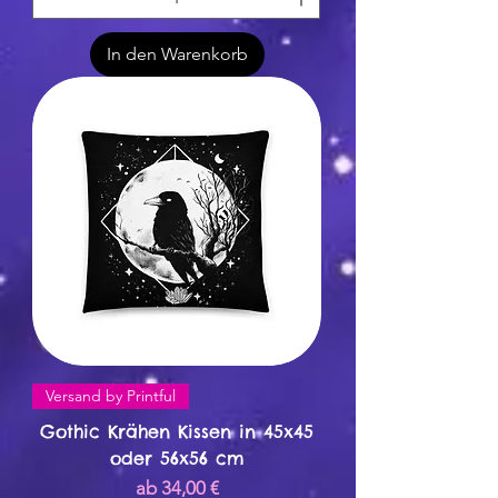
In den Warenkorb
Versand by Printful
Gothic Krähen Kissen in 45x45
oder 56x56 cm
Sale-Preis
ab
34,00 €