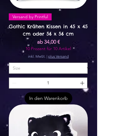
Versand by Printful
Gothic Krähen Kissen in 45 x 45
cm oder 56 x 56 cm
Sale-Preis
ab
34,00 €
10 Prozent für 10 Artikel
inkl. MwSt.
|
plus Versand
In den Warenkorb