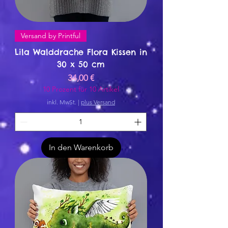
Versand by Printful
Lila Walddrache Flora Kissen in
30 x 50 cm
Preis
34,00 €
10 Prozent für 10 Artikel
inkl. MwSt.
|
plus Versand
In den Warenkorb