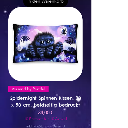
In den Warenkorb
Versand by Printful
Spidernight Spinnen Kissen, 30
x 50 cm, beidseitig bedruckt
Preis
34,00 €
10 Prozent für 10 Artikel
inkl. MwSt.
|
plus Versand