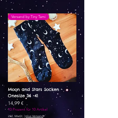
Versand by Tiny Tami
Moon and Stars Socken -
Onesize 36 -41
Preis
14,99 €
10 Prozent für 10 Artikel
inkl. MwSt.
|
plus Versand