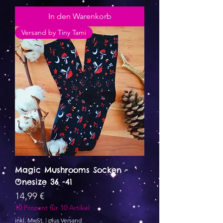
In den Warenkorb
Versand by Tiny Tami
Magic Mushrooms Socken -
Onesize 36 -41
Preis
14,99 €
10 Prozent für 10 Artikel
inkl. MwSt.
|
plus Versand