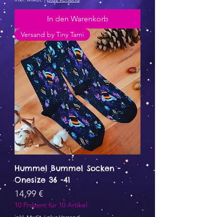
In den Warenkorb
Versand by Tiny Tami
Hummel Bummel Socken -
Onesize 36 -41
Preis
14,99 €
10 Prozent für 10 Artikel