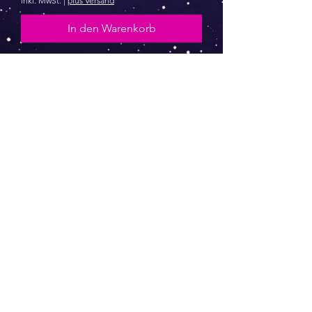
inkl. MwSt.
|
plus Versand
In den Warenkorb
AGB
Follow
Widerrufsrecht
me !
Datenschutz
Impressum
Versand
FAQ
kontakt@tinytami.de