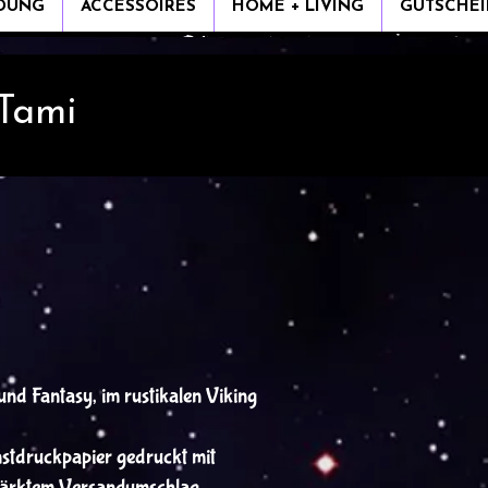
IDUNG
ACCESSOIRES
HOME + LIVING
GUTSCHEI
 Tami
und Fantasy, im rustikalen Viking
stdruckpapier gedruckt mit
stärktem Versandumschlag.