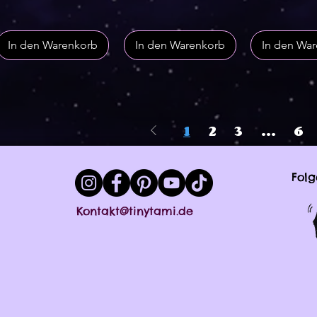
In den Warenkorb
In den Warenkorb
In den Wa
1
2
3
...
6
Folg
Kontakt@tinytami.de