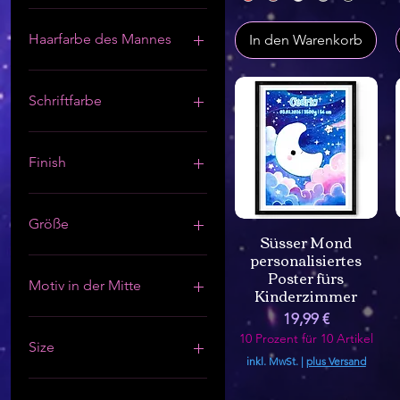
Haarfarbe des Mannes
In den Warenkorb
Schriftfarbe
Finish
Mit Goldakzenten
Normal
Größe
Süsser Mond
personalisiertes
40x60 cm / 16x24″
Poster fürs
50x70 cm / 20x28″
Motiv in der Mitte
Kinderzimmer
60x90 cm / 24x36″
Preis
19,99 €
A2 (42 x 59.4 cm)
Keltisches Herz
10 Prozent für 10 Artikel
A3 (29.7 x 42 cm)
Rollenspielwürfel
Size
A4 21x29.7 cm / 8x12″
inkl. MwSt.
|
plus Versand
DINA 3 ( 30 x 42 cm)
21 x 30 cm