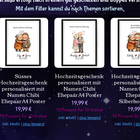
Mit dem Filter kannst du nach Themen sortieren.
Süsses
Hochzeitsgeschenk
Hochzeitsg
Hochzeitsgeschenk
personalisiert mit
personalis
personalisiert mit
Namen Chibi
Namen C
Namen Chibi
Ehepaar A4 Poster
Ehepa
Ehepaar A4 Poster
Silberho
Preis
19,99 €
Preis
Preis
19,99 €
19,99
10 Prozent für 10 Artikel
10 Prozent für 10 Artikel
10 Prozent für
inkl. MwSt.
|
plus Versand
inkl. MwSt.
|
plus Versand
inkl. MwSt.
|
pl