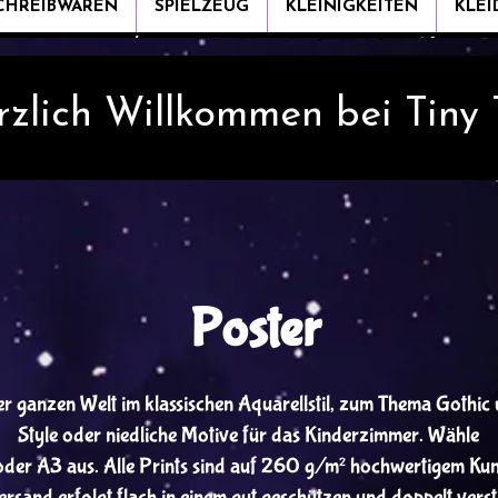
CHREIBWAREN
SPIELZEUG
KLEINIGKEITEN
KLE
rzlich Willkommen bei Tiny
Poster
er ganzen Welt im klassischen Aquarellstil, zum Thema Gothic 
Style oder niedliche Motive für das Kinderzimmer. Wähle
der A3 aus. Alle Prints sind auf 260 g/m² hochwertigem Kun
rsand erfolgt flach in einem gut geschützen und doppelt ver