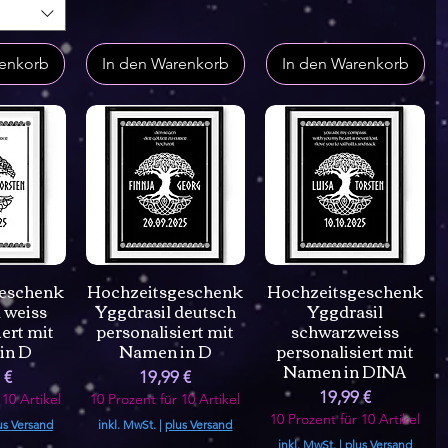
renkorb
In den Warenkorb
In den Warenkorb
eschenk
Hochzeitsgeschenk
Hochzeitsgeschenk
 weiss
Yggdrasil deutsch
Yggdrasil
iert mit
personalisiert mit
schwarzweiss
in D
Namen in D
personalisiert mit
Namen in DINA
Preis
 €
19,99 €
Preis
19,99 €
 10 Artikel
10 Prozent für 10 Artikel
10 Prozent für 10 Artikel
us Versand
inkl. MwSt.
|
plus Versand
inkl. MwSt.
|
plus Versand