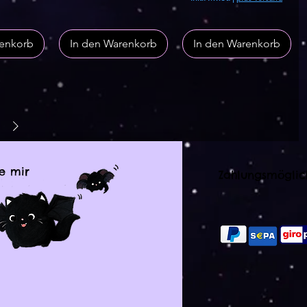
renkorb
In den Warenkorb
In den Warenkorb
e mir
Zahlungsmöglic