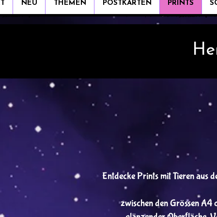
RT
NEU
THEMEN
POSTKARTEN
PRINTS
S
He
Entdecke Prints mit Tieren aus d
zwischen den Grössen A4 o
glänzender Oberfläche. Ve