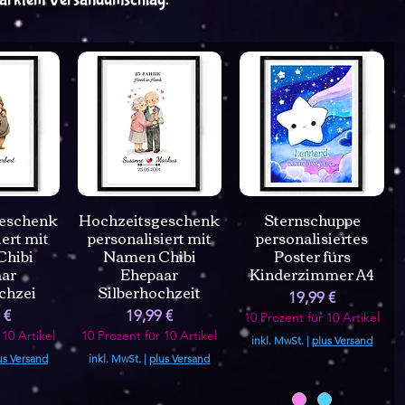
eschenk
Hochzeitsgeschenk
Sternschuppe
iert mit
personalisiert mit
personalisiertes
hibi
Namen Chibi
Poster fürs
ar
Ehepaar
Kinderzimmer A4
chzei
Silberhochzeit
Preis
19,99 €
Preis
 €
19,99 €
10 Prozent für 10 Artikel
 10 Artikel
10 Prozent für 10 Artikel
inkl. MwSt.
|
plus Versand
us Versand
inkl. MwSt.
|
plus Versand