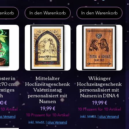
renkorb
In den Warenkorb
In den Warenkorb
ster in
Mittelalter
Wikinger
x 70 cm,
Hochzeitsgeschenk
Hochzeitsgeschenk
mtiges
Valentinstag
personalisiert mit
sh
personalisiert mit
Namen in DINA 4
Namen
eis
Preis
00 €
19,99 €
Preis
19,99 €
 10 Artikel
10 Prozent für 10 Artikel
10 Prozent für 10 Artikel
us Versand
inkl. MwSt.
|
plus Versand
inkl. MwSt.
|
plus Versand