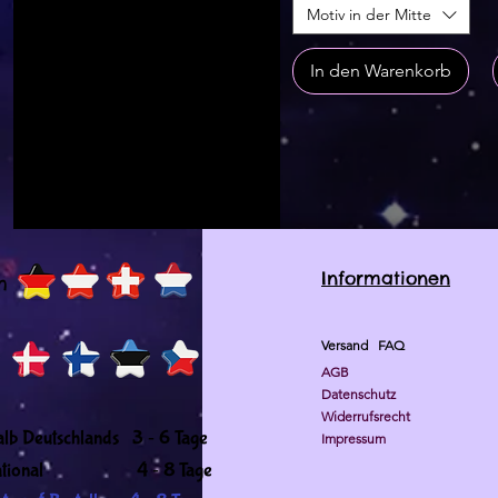
Motiv in der Mitte
In den Warenkorb
Informationen
h
Versand
FAQ
AGB
Datenschutz
Widerrufsrecht
-
alb Deutschlands 3
6 Tage
Impressum
-
ernational 4
8 Tage