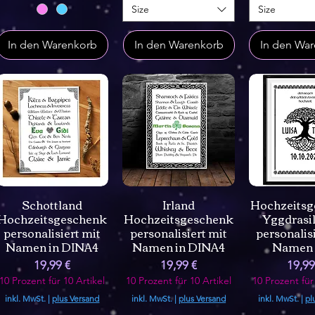
Size
Size
In den Warenkorb
In den Warenkorb
In den Wa
Schottland
Irland
Hochzeitsg
Hochzeitsgeschenk
Hochzeitsgeschenk
Yggdrasil
personalisiert mit
personalisiert mit
personalis
Namen in DINA4
Namen in DINA4
Namen 
Preis
Preis
Preis
19,99 €
19,99 €
19,99
10 Prozent für 10 Artikel
10 Prozent für 10 Artikel
10 Prozent für
inkl. MwSt.
|
plus Versand
inkl. MwSt.
|
plus Versand
inkl. MwSt.
|
pl