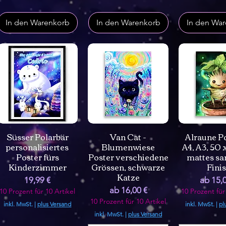
In den Warenkorb
In den Warenkorb
In den Wa
Süsser Polarbär
Van Cat -
Alraune Po
personalisiertes
Blumenwiese
A4, A3, 50 
Poster fürs
Poster verschiedene
mattes sa
Kinderzimmer
Grössen, schwarze
Fini
Katze
Preis
Sale-Pr
19,99 €
ab
15,
Sale-Preis
ab
16,00 €
10 Prozent für 10 Artikel
10 Prozent für
10 Prozent für 10 Artikel
inkl. MwSt.
|
plus Versand
inkl. MwSt.
|
pl
inkl. MwSt.
|
plus Versand