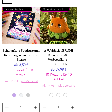
Versand by Tiny Tami
Versand by Tiny Tami
Entdecke hier alle neuen Produkte
im Shop. Klicke auf den Filter, um
nach Kategorien zu sortieren.
Schulanfang Postkarte mit
🌿Waldgeist BRUNI
Regenbogen Einhorn und
Kuscheltier🌿 -
Sterne
Vorbestellung -
PREORDER
Sale-Preis
ab
3,50 €
Sale-Preis
ab
39,99 €
10 Prozent für 10
10 Prozent für 10
Artikel
Artikel
inkl. MwSt.
|
plus Versand
inkl. MwSt.
|
plus Versand