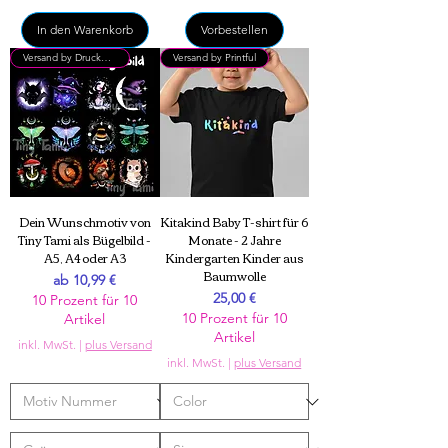
In den Warenkorb
Vorbestellen
Versand by DruckGuru
Versand by Printful
Dein Wunschmotiv von
Kitakind Baby T-shirt für 6
Tiny Tami als Bügelbild -
Monate - 2 Jahre
A5, A4 oder A3
Kindergarten Kinder aus
Baumwolle
Sale-Preis
ab
10,99 €
Preis
25,00 €
10 Prozent für 10
10 Prozent für 10
Artikel
Artikel
inkl. MwSt.
|
plus Versand
inkl. MwSt.
|
plus Versand