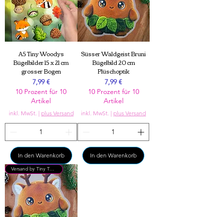
A5 Tiny Woodys
Süsser Waldgeist Bruni
Bügelbilder 15 x 21 cm
Bügelbild 20 cm
grosser Bogen
Plüschoptik
Preis
Preis
7,99 €
7,99 €
10 Prozent für 10
10 Prozent für 10
Artikel
Artikel
inkl. MwSt.
|
plus Versand
inkl. MwSt.
|
plus Versand
In den Warenkorb
In den Warenkorb
Versand by Tiny Tami