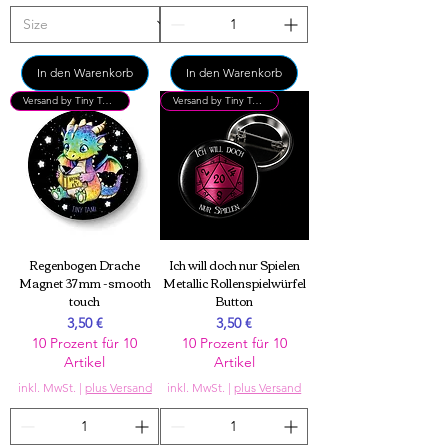
In den Warenkorb
In den Warenkorb
Versand by Tiny Tami
Versand by Tiny Tami
Regenbogen Drache
Ich will doch nur Spielen
Magnet 37 mm -smooth
Metallic Rollenspielwürfel
touch
Button
Preis
Preis
3,50 €
3,50 €
10 Prozent für 10
10 Prozent für 10
Artikel
Artikel
inkl. MwSt.
|
plus Versand
inkl. MwSt.
|
plus Versand