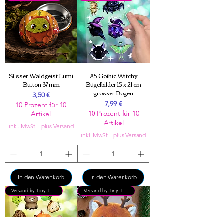
Süsser Waldgeist Lumi
A5 Gothic Witchy
Button 37 mm
Bügelbilder 15 x 21 cm
grosser Bogen
Preis
3,50 €
Preis
7,99 €
10 Prozent für 10
10 Prozent für 10
Artikel
Artikel
inkl. MwSt.
|
plus Versand
inkl. MwSt.
|
plus Versand
In den Warenkorb
In den Warenkorb
Versand by Tiny Tami
Versand by Tiny Tami