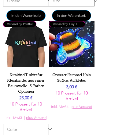
In den Warenkorb
In den Warenkorb
Versand by Printful
Versand by Tiny Tami
Kitakind T-shirt für
Grosser Hummel Holo
Kleinkinder aus reiner
Sticker Aufkleber
Baumwolle - 5 Farben
Preis
3,00 €
Optionen
10 Prozent für 10
Preis
25,00 €
Artikel
10 Prozent für 10
inkl. MwSt.
|
plus Versand
Artikel
inkl. MwSt.
|
plus Versand