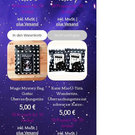
10 Prozent für 10
10 Prozent für 10
Artikel
Artikel
inkl. MwSt.
|
inkl. MwSt.
|
plus Versand
plus Versand
In den Warenkorb
Nicht verfügbar
Magic Mystery Bag,
Kater Moo Ü-Tütä,
Gothic
Wundertüte,
Überraschungstüte
Überraschungstüte mit
schwarzer Katze
Preis
5,00 €
Preis
5,00 €
10 Prozent für 10
10 Prozent für 10
Artikel
Artikel
inkl. MwSt.
|
plus Versand
inkl. MwSt.
|