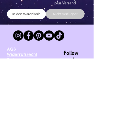
plus Versand
In den Warenkorb
Nicht verfügbar
AGB
Follow
Widerrufsrecht
me !
Datenschutz
Impressum
Versand
FAQ
kontakt@tinytami.de