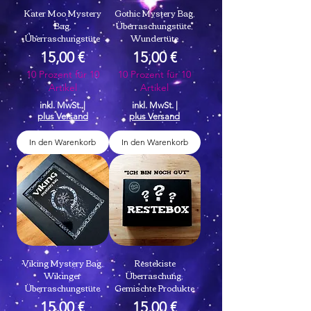
Kater Moo Mystery
Gothic Mystery Bag,
Bag,
Überraschungstüte,
Überraschungstüte
Wundertüte
Preis
Preis
15,00 €
15,00 €
10 Prozent für 10
10 Prozent für 10
Artikel
Artikel
inkl. MwSt.
|
inkl. MwSt.
|
plus Versand
plus Versand
In den Warenkorb
In den Warenkorb
Viking Mystery Bag,
Restekiste
Wikinger
Überraschung,
Überraschungstüte
Gemischte Produkte
Preis
Preis
15,00 €
15,00 €