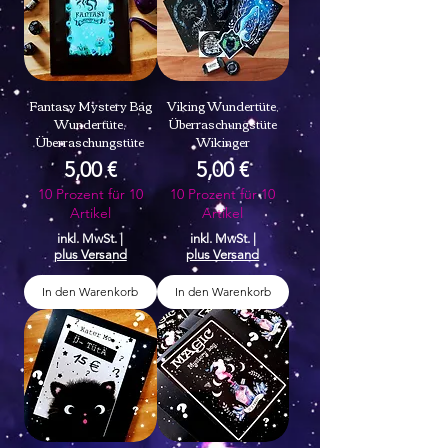
Fantasy Mystery Bag
Viking Wundertüte,
Wundertüte,
Überraschungstüte
Überraschungstüte
Wikinger
Preis
Preis
5,00 €
5,00 €
10 Prozent für 10
10 Prozent für 10
Artikel
Artikel
inkl. MwSt.
|
inkl. MwSt.
|
plus Versand
plus Versand
In den Warenkorb
In den Warenkorb