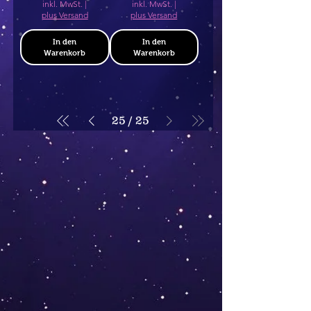
inkl. MwSt.
|
inkl. MwSt.
|
plus Versand
plus Versand
In den
In den
Warenkorb
Warenkorb
25
/
25