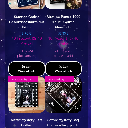
Samtige Gothic
Alraune Puzzle 1000
Geburtstagskarte mit
Teile , Gothic
Krähe
Mandrake
Preis
Preis
2,40 €
39,99 €
10 Prozent für 10
10 Prozent für 10
Artikel
Artikel
inkl. MwSt.
|
inkl. MwSt.
|
plus Versand
plus Versand
In den
In den
Warenkorb
Warenkorb
Versand by Tiny Tami
Versand by Tiny Tami
Magic Mystery Bag,
Gothic Mystery Bag,
Gothic
Überraschungstüte,