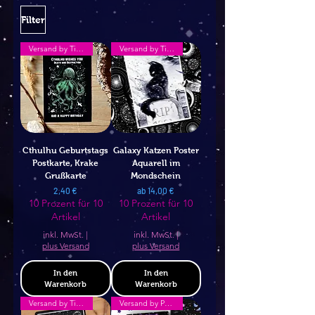
Filter
Versand by Tiny Tami
Versand by Tiny Tami
Cthulhu Geburtstags
Galaxy Katzen Poster
Postkarte, Krake
Aquarell im
Grußkarte
Mondschein
Preis
Sale-Preis
2,40 €
ab
14,00 €
10 Prozent für 10
10 Prozent für 10
Artikel
Artikel
inkl. MwSt.
|
inkl. MwSt.
|
plus Versand
plus Versand
In den
In den
Warenkorb
Warenkorb
Versand by Tiny Tami
Versand by Puzzlepark