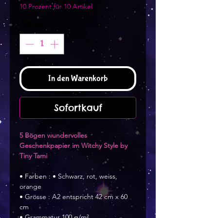
10 Prozent für 10 Artikel
Anzahl
*
In den Warenkorb
Sofortkauf
5 Bögen wundervolles
Geschenkpapier im Witchy Style by
Tiny Tami
• Farben : • Schwarz, rot, weiss,
orange
• Grösse : A2 entspricht 42 cm x 60
cm
• Grammatur 100 g/m²