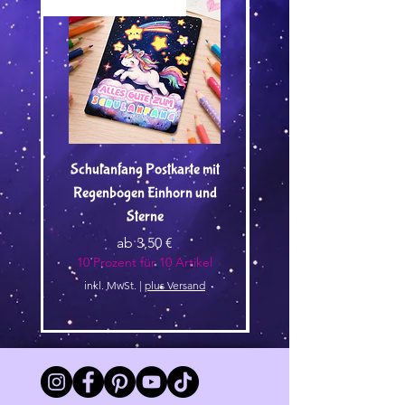
Versand by Tiny Tami
Versand by Tiny Tami
Schulanfang Postkarte mit
Regenbogen Einhorn und
Kuscheltier🌿 - Vorbest
Sterne
Sale-Preis
ab
3,50 €
10 Prozent für 10 Artikel
10 Prozent für 10 Arti
inkl. MwSt.
|
plus Versand