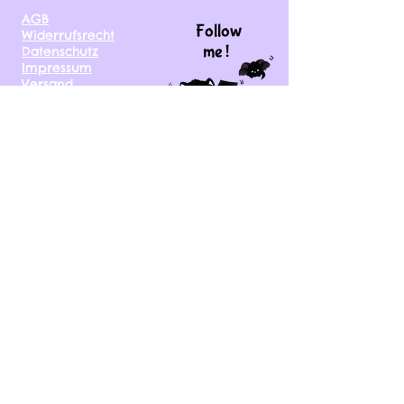
AGB
Follow
Widerrufsrecht
me !
Datenschutz
Impressum
Versand
FAQ
kontakt@tinytami.de
DE, AT, CH, NL, BE,
FR, DK, CZ, EE, FI, IE