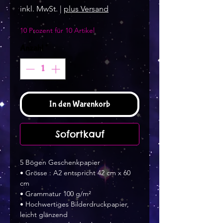
inkl. MwSt.
|
plus Versand
10 Prozent für 10 Artikel
Anzahl
*
In den Warenkorb
Sofortkauf
5 Bögen Geschenkpapier
• Grösse : A2 entspricht 42 cm x 60
cm
• Grammatur 100 g/m²
• Hochwertiges Bilderdruckpapier,
leicht glänzend