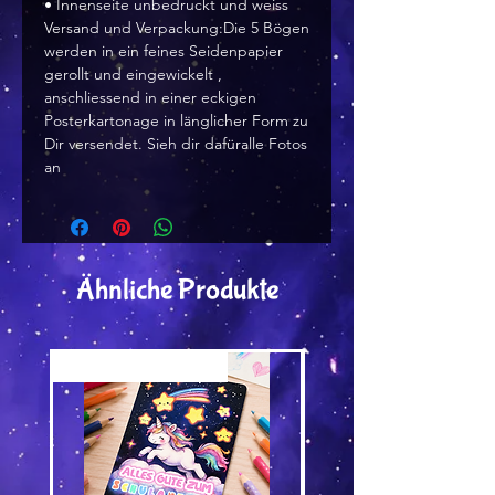
• Innenseite unbedruckt und weiss
Versand und Verpackung:Die 5 Bögen
werden in ein feines Seidenpapier
gerollt und eingewickelt ,
anschliessend in einer eckigen
Posterkartonage in länglicher Form zu
Dir versendet. Sieh dir dafüralle Fotos
an
Ähnliche Produkte
Versand by Tiny Tami
Versand by Tiny Tami