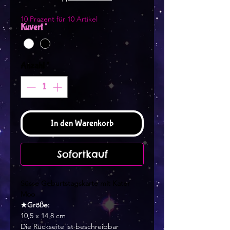
10 Prozent für 10 Artikel
Kuvert
*
Anzahl
*
In den Warenkorb
Sofortkauf
Süsse Geburtstagskarte mit Kater
Moo
★Größe:
10,5 x 14,8 cm
Die Rückseite ist beschreibbar