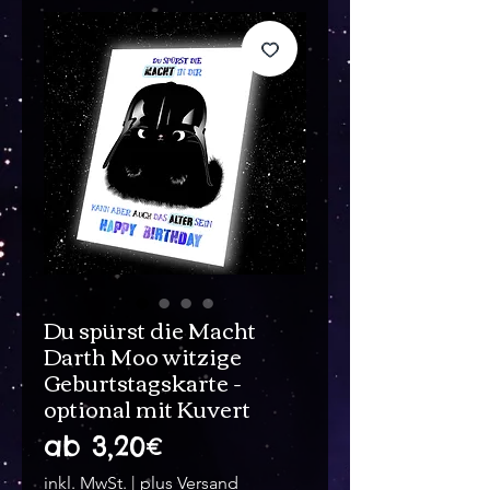
Du spürst die Macht
Darth Moo witzige
Geburtstagskarte -
optional mit Kuvert
Sale-
ab
3,20€
Preis
inkl. MwSt.
|
plus Versand