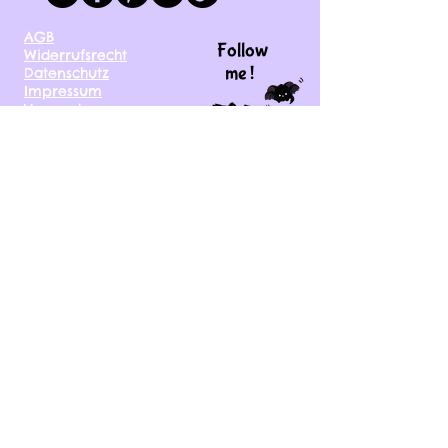
AGB
Follow
Widerrufsrecht
me !
Datenschutz
Impressum
Versand
FAQ
kontakt@tinytami.de
DE, AT, CH, NL, BE,
FR, DK, CZ, EE, FI, IE