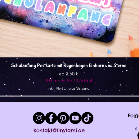
Schnellansicht
Schulanfang Postkarte mit Regenbogen Einhorn und Sterne
Sale-Preis
ab
3,50 €
10 Prozent für 10 Artikel
inkl. MwSt.
|
plus Versand
Folg
Kontakt@tinytami.de