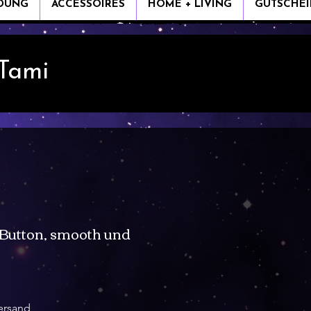
IDUNG
ACCESSOIRES
HOME + LIVING
GUTSCHEI
 Tami
Button, smooth und
ersand