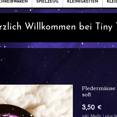
CHREIBWAREN
SPIELZEUG
KLEINIGKEITEN
KLE
rzlich Willkommen bei Tiny
Fledermäuse 
soft
Preis
3,50 €
inkl. MwSt.
|
plus V