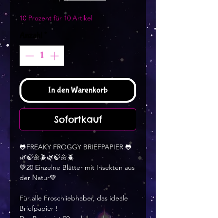
10 Prozent für 10 Artikel
Anzahl
*
In den Warenkorb
Sofortkauf
🐸FREAKY FROGGY BRIEFPAPIER 🐸
🌿🍃🌼🪲🌿🍃🌼🪲
💚20 Einzelne Blätter mit Insekten aus
der Natur💚
Für alle Froschliebhaber, das ideale
Briefpapier !