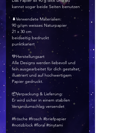
Das Papier ist 90 g dick und du
kannst sogar beide Seiten benutzen
🌲Verwendete Materialien:
90 g/qm weisses Naturpapier
21 x 30 cm
beidseitig bedruckt
punktkariert
💚Herstellungsart
Alle Designs werden liebevoll und
fein ausgearbeitet für dich gestaltet,
illustriert und auf hochwertigem
Papier gedruckt.
📦Verpackung & Lieferung:
Er wird sicher in einem stabilen
Versandumschlag versendet
#frösche #frosch #briefpapier
#notizblock #floral #tinytami