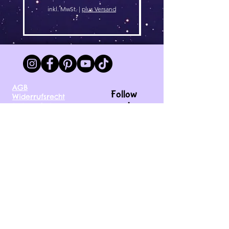
inkl. MwSt.
|
plus Versand
AGB
Follow
Widerrufsrecht
me !
Datenschutz
Impressum
Versand
FAQ
kontakt@tinytami.de