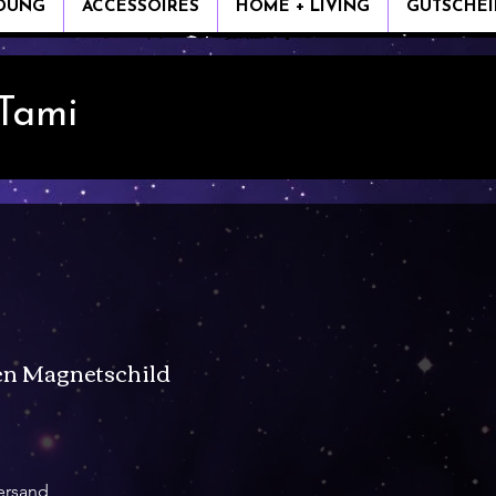
IDUNG
ACCESSOIRES
HOME + LIVING
GUTSCHEI
 Tami
n Magnetschild
ersand