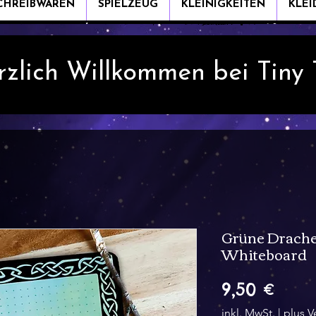
CHREIBWAREN
SPIELZEUG
KLEINIGKEITEN
KLE
rzlich Willkommen bei Tiny
Grüne Drache
Whiteboard
Preis
9,50 €
inkl. MwSt.
|
plus V