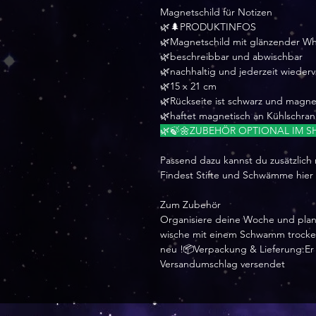
Magnetschild für Notizen
🌿🌲PRODUKTINFOS
🌿Magnetschild mit glänzender W
🌿beschreibbar und abwischbar
🌿nachhaltig und jederzeit wiede
🌿15 x 21 cm
🌿Rückseite ist schwarz und magne
🌿haftet magnetisch an Kühlschra
🌿🍃🌼ZUBEHÖR OPTIONAL IM SH
Passend dazu kannst du zusätzlich
Findest Stifte und Schwämme hier
Zum Zubehör
Organisiere deine Woche und plan
wische mit einem Schwamm trocken 
neu !📦Verpackung & Lieferung:Er w
Versandumschlag versendet