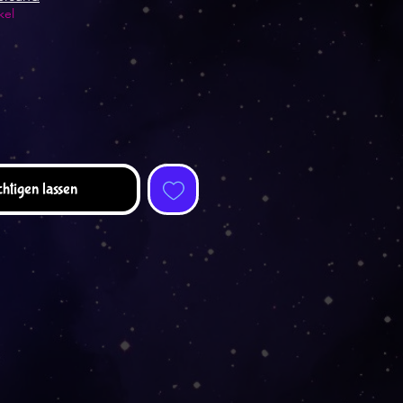
kel
htigen lassen