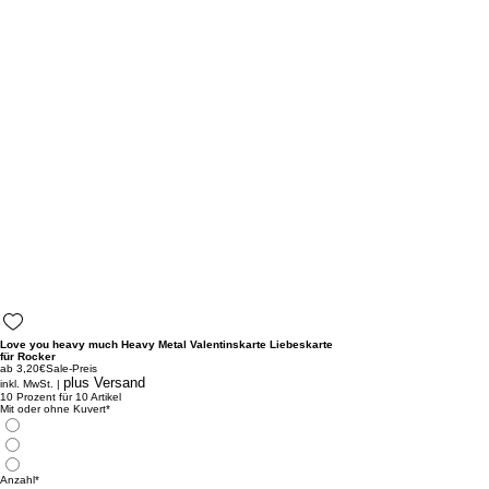
Love you heavy much Heavy Metal Valentinskarte Liebeskarte
für Rocker
ab
3,20€
Sale-Preis
plus Versand
inkl. MwSt.
|
10 Prozent für 10 Artikel
Mit oder ohne Kuvert
*
Anzahl
*