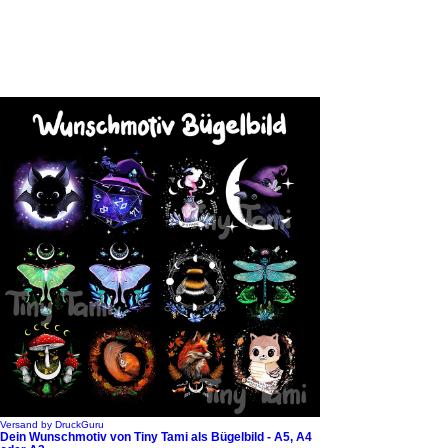
Versand by DruckGuru
Dein Wunschmotiv von Tiny Tami als Bügelbild - A5, A4