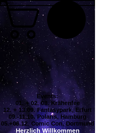
Events:
01. + 02. 08. Krähenfee
12. + 13.09. Fantasypark, Erfurt
09.-11.10. Polaris, Hamburg
05.+06.12. Comic Con, Dortmund
Herzlich Willkommen