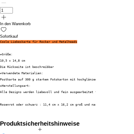
In den Warenkorb
Sofortkauf
Coole Liebeskarte für Rocker und Metalheads
★Größe:
10,5 x 14,8 cm
Die Rückseite ist beschreibbar
★Verwendete Materialien:
Postkarte auf 300 g starkem Fotokarton mit hochglänzender Oberfläche
★Herstellungsart:
Alle Designs werden liebevoll und fein ausgearbeitet für dich gestaltet, i
Rosenrot oder schwarz : 11,4 cm x 16,2 cm groß und nassklebend
Produktsicherheitshinweise