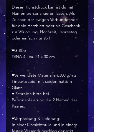
Diesen Kunstdruck kannst du mit
Namen personalisieren lassen. Als
Zeichen der ewigen Verbundenheit
für dein Herzblatt oder als Geschenk
zur Verlobung, Hochzeit, Jahrestag
oder einfach nur so !
♥Größe
DINA 4 : ca. 21 x 30 cm
♥Verwendete Materialien:300 g/m2
Fineartpapier mit seidenmattem
Glanz
♥ Schreibe bitte bei
Personanlisierung die 2 Namen des
Paares.
♥Verpackung & Lieferung:
In einer Klarsichthülle und in einem
festen Versandumschlag gepackt