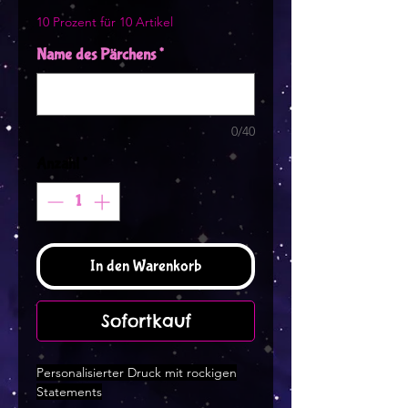
10 Prozent für 10 Artikel
Name des Pärchens
*
0/40
Anzahl
*
In den Warenkorb
Sofortkauf
Personalisierter Druck mit rockigen
Statements