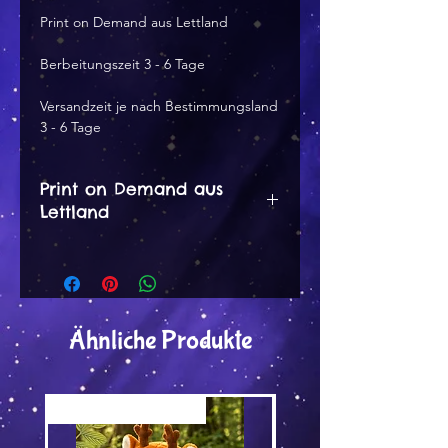
Print on Demand aus Lettland
Berbeitungszeit 3 - 6 Tage
Versandzeit je nach Bestimmungsland 
3 - 6 Tage
Print on Demand aus
Lettland
Bearbeitungszeit 3 - 6 Tage
Versandzeit je nach
Bestimmungsland 3 - 6 Tage
Ähnliche Produkte
Versand by Tiny Tami
Versand by DruckGuru