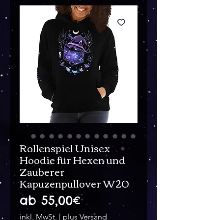
Rollenspiel Unisex
Hoodie für Hexen und
Zauberer
Kapuzenpullover W20
Sale-
ab
55,00€
Preis
inkl. MwSt.
|
plus Versand