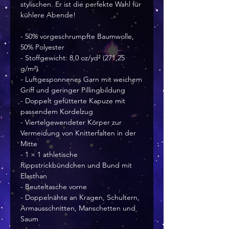
stylischen. Er ist die perfekte Wahl für 
kühlere Abende!
- 50% vorgeschrumpfte Baumwolle, 
50% Polyester
- Stoffgewicht: 8,0 oz/yd² (271,25 
g/m²)
- Luftgesponnenes Garn mit weichem 
Griff und geringer Pillingbildung
- Doppelt gefütterte Kapuze mit 
passendem Kordelzug
- Viertelgewendeter Körper zur 
Vermeidung von Knitterfalten in der 
Mitte
- 1 × 1 athletische 
Rippstrickbündchen und Bund mit 
Elasthan
- Beuteltasche vorne
- Doppelnähte an Kragen, Schultern, 
Armausschnitten, Manschetten und 
Saum