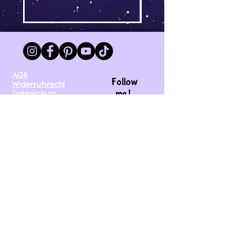
Spezialanfertigungen oder
personalisierte Bestellungen
Digitale Downloads
Artikel im Ausverkauf
AGB
Follow
Widerrufsrecht
me !
Datenschutz
Impressum
Versand
FAQ
kontakt@tinytami.de