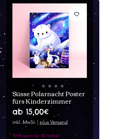
Süsse Polarnacht Poster
fürs Kinderzimmer
Sale-
ab
15,00€
Preis
inkl. MwSt.
|
plus Versand
10 Prozent für 10 Artikel