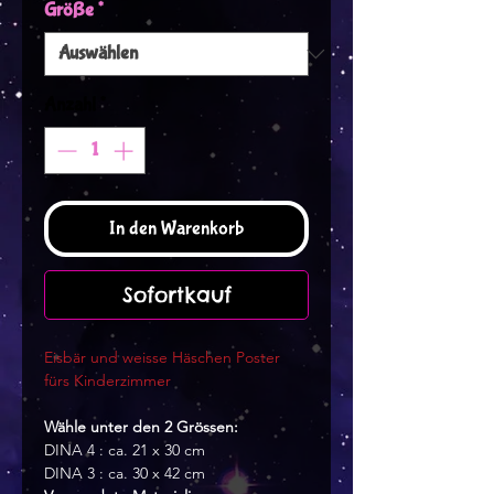
Größe
*
Anzahl
*
In den Warenkorb
Sofortkauf
Eisbär und weisse Häschen Poster
fürs Kinderzimmer
Wähle unter den 2 Grössen:
DINA 4 : ca. 21 x 30 cm
DINA 3 : ca. 30 x 42 cm