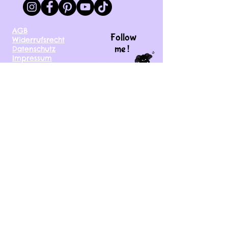
AGB
Follow
Widerrufsrecht
me !
Datenschutz
Impressum
Versand
FAQ
kontakt@tinytami.de
DE, AT, CH, NL, BE,
FR, DK, CZ, EE, FI, IE