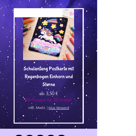
Versand by Tiny Tami
Versand by Tiny Tami
Schulanfang Postkarte mit
Regenbogen Einhorn und
Kuscheltier🌿 - Vorbest
Sterne
Sale-Preis
ab
3,50 €
10 Prozent für 10 Artikel
10 Prozent für 10 Arti
inkl. MwSt.
|
plus Versand