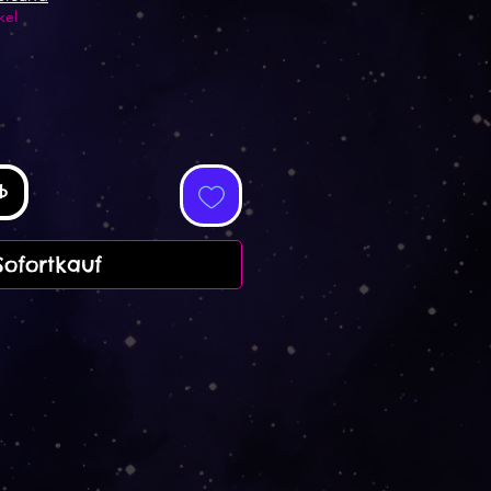
kel
b
Sofortkauf