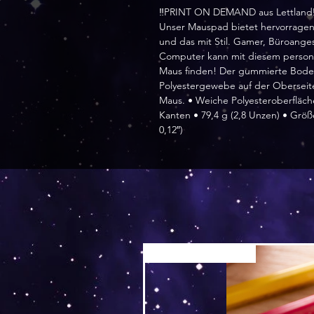
‼️PRINT ON DEMAND aus Lettland‼
Unser Mauspad bietet hervorrag
und das mit Stil. Gamer, Büroanges
Computer kann mit diesem personal
Maus finden! Der gummierte Boden
Polyestergewebe auf der Oberseite
Maus. • Weiche Polyesteroberfläc
Kanten • 79,4 g (2,8 Unzen) • Grö
0,12″)
Versand by Tiny Tami