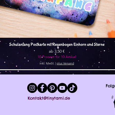
Schnellansicht
Schulanfang Postkarte mit Regenbogen Einhorn und Sterne
Sale-Preis
ab
3,50 €
10 Prozent für 10 Artikel
inkl. MwSt.
|
plus Versand
Folg
Kontakt@tinytami.de