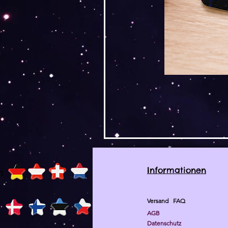
Informationen
h
Versand
FAQ
AGB
Datenschutz