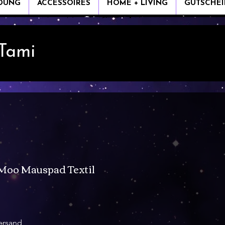
IDUNG
ACCESSOIRES
HOME + LIVING
GUTSCHEI
 Tami
 Moo Mauspad Textil
s
ersand