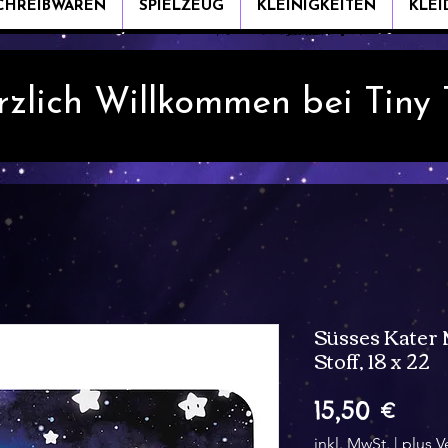
CHREIBWAREN
SPIELZEUG
KLEINIGKEITEN
KLE
rzlich Willkommen bei Tiny
Süsses Kater
Stoff, 18 x 22
Prei
15,50 €
inkl. MwSt.
|
plus V