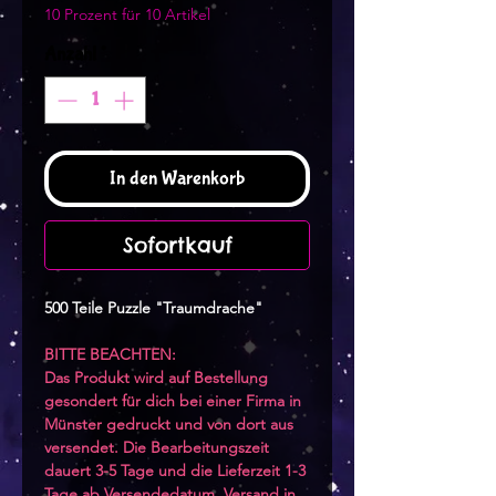
10 Prozent für 10 Artikel
Anzahl
*
In den Warenkorb
Sofortkauf
500 Teile Puzzle "Traumdrache"
BITTE BEACHTEN:
Das Produkt wird auf Bestellung
gesondert für dich bei einer Firma in
Münster gedruckt und von dort aus
versendet. Die Bearbeitungszeit
dauert 3-5 Tage und die Lieferzeit 1-3
Tage ab Versendedatum. Versand in