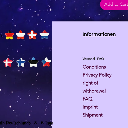
Add to Cart
Informationen
h
Versand
FAQ
Conditions
Privacy Policy
right of
withdrawal
FAQ
imprint
Shipment
-
alb Deutschlands 3
6 Tage