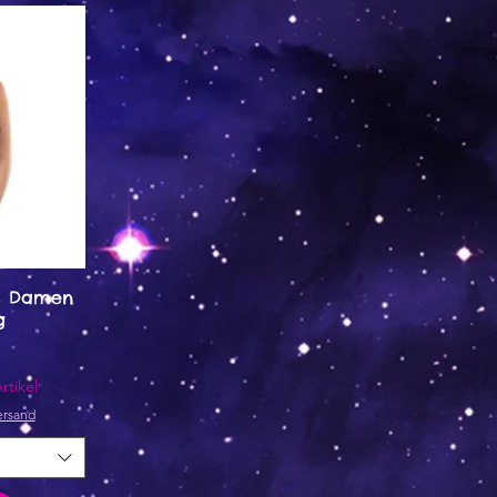
s Damen
g
rtikel
ersand