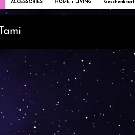
ACCESSORIES
HOME + LIVING
Geschenkkart
 Tami