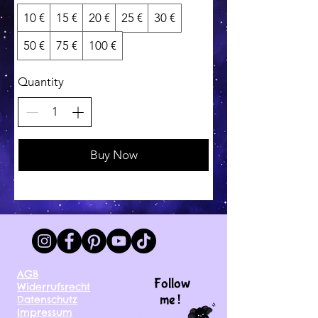
10 €
15 €
20 €
25 €
30 €
50 €
75 €
100 €
Quantity
Buy Now
AGB
Follow
Widerrufsrecht
me !
Datenschutz
Impressum