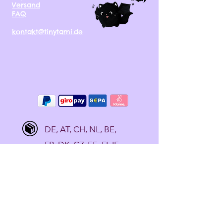
Versand
FAQ
kontakt@tinytami.de
DE, AT, CH, NL, BE,
FR, DK, CZ, EE, FI, IE