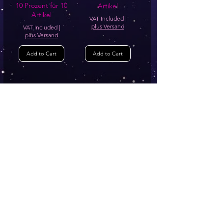
10 Prozent für 10
Artikel
Artikel
VAT Included
|
plus Versand
VAT Included
|
plus Versand
Add to Cart
Add to Cart
1
/
7
AGB
Follow
Widerrufsrecht
me !
Datenschutz
Impressum
Versand
FAQ
kontakt@tinytami.de