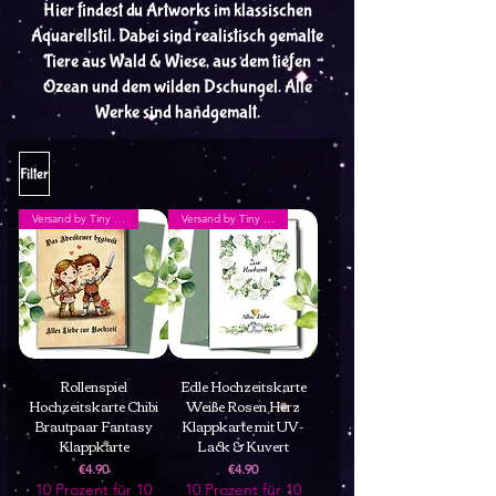
Hier findest du Artworks im klassischen
Aquarellstil. Dabei sind realistisch gemalte
Tiere aus Wald & Wiese, aus dem tiefen
Ozean und dem wilden Dschungel. Alle
Werke sind handgemalt.
Filter
Versand by Tiny Tami
Versand by Tiny Tami
Rollenspiel
Edle Hochzeitskarte
Hochzeitskarte Chibi
Weiße Rosen Herz
Brautpaar Fantasy
Klappkarte mit UV-
Klappkarte
Lack & Kuvert
Price
Price
€4.90
€4.90
10 Prozent für 10
10 Prozent für 10