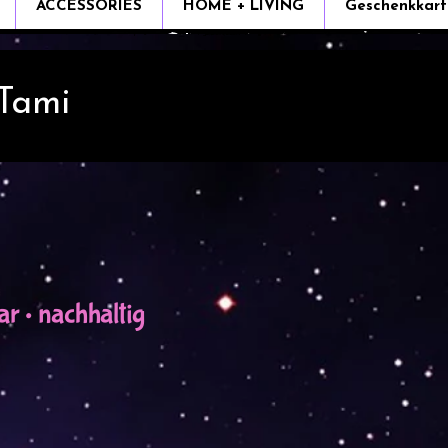
ACCESSORIES
HOME + LIVING
Geschenkkart
 Tami
r • nachhaltig