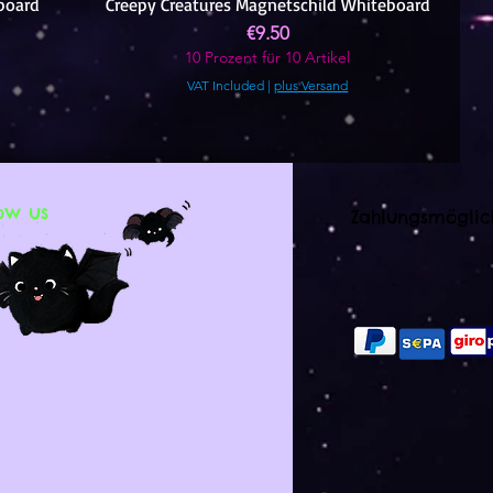
board
Creepy Creatures Magnetschild Whiteboard
Price
€9.50
10 Prozent für 10 Artikel
VAT Included
|
plus Versand
ow us
Zahlungsmöglic