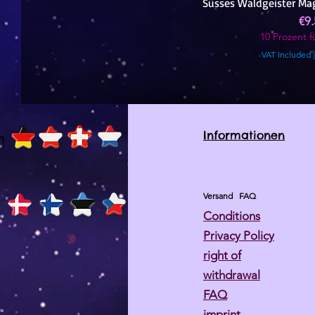
Süsses Waldgeister Ma
Pri
€9
10 Prozent fü
VAT Included
Informationen
h
Versand
FAQ
Conditions
Privacy Policy
right of
withdrawal
FAQ
imprint