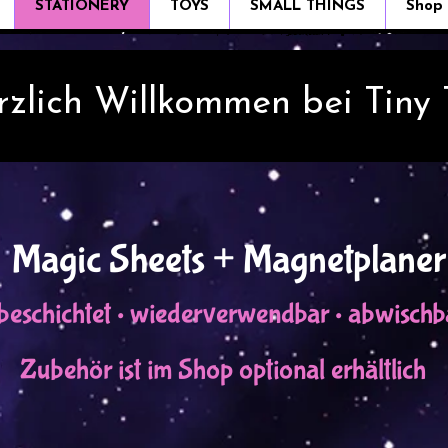
STATIONERY
TOYS
SMALL THINGS
Shop
rzlich Willkommen bei Tiny
Magic Sheets + Magnetplaner
eschichtet • wiederverwendbar • abwischba
Zubehör ist im Shop optional erhältlich