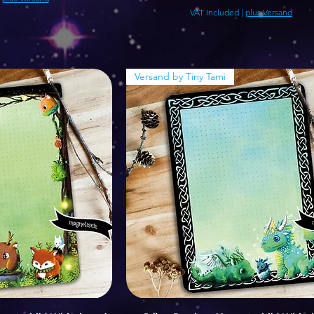
VAT Included
|
plus Versand
Versand by Tiny Tami