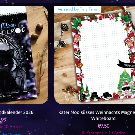
Versand by Tiny Tami
ndkalender 2026
Kater Moo süsses Weihnachts Magne
Whiteboard
ce
.99
Price
€9.50
r 10 Artikel
10 Prozent für 10 Artikel
|
plus Versand