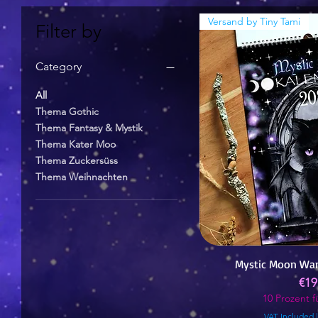
Versand by Tiny Tami
Filter by
Category
All
Thema Gothic
Thema Fantasy & Mystik
Thema Kater Moo
Thema Zuckersüss
Thema Weihnachten
Mystic Moon Wa
Pri
€19
10 Prozent fü
VAT Included