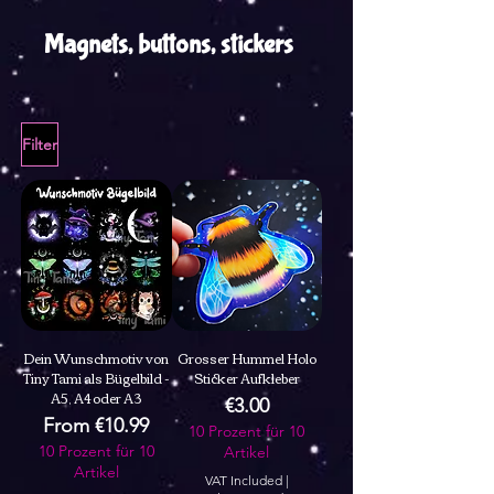
Magnets, buttons, stickers
Filter
Dein Wunschmotiv von
Grosser Hummel Holo
Tiny Tami als Bügelbild -
Sticker Aufkleber
A5, A4 oder A3
Price
€3.00
Sale Price
From
€10.99
10 Prozent für 10
10 Prozent für 10
Artikel
Artikel
VAT Included
|