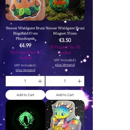
Süsser Waldgeist Bruni
Süsser Waldgeist Bruni
Bügelbild 10 cm
Magnet 37 mm
Plüschoptik
Price
€3.50
Price
€4.99
10 Prozent für 10
10 Prozent für 10
Artikel
Artikel
VAT Included
|
plus Versand
VAT Included
|
plus Versand
Add to Cart
Add to Cart