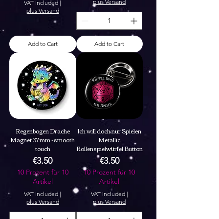
plus Versand
VAT Included
|
plus Versand
Add to Cart
Add to Cart
Regenbogen Drache
Ich will doch nur Spielen
Magnet 37 mm -smooth
Metallic
touch
Rollenspielwürfel Button
Price
Price
€3.50
€3.50
10 Prozent für 10
10 Prozent für 10
Artikel
Artikel
VAT Included
|
VAT Included
|
plus Versand
plus Versand