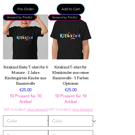
Pre-Order
Add to Cart
Versand by Printful
Versand by Printful
Kitakind Baby T-shirt für 6
Kitakind T-shirt für
Monate - 2 Jahre
Kleinkinder aus reiner
Kindergarten Kinder aus
Baumwolle - 5 Farben
Baumwolle
Optionen
Price
Price
€25.00
€25.00
10 Prozent für 10
10 Prozent für 10
Artikel
Artikel
VAT Included
|
plus Versand
VAT Included
|
plus Versand