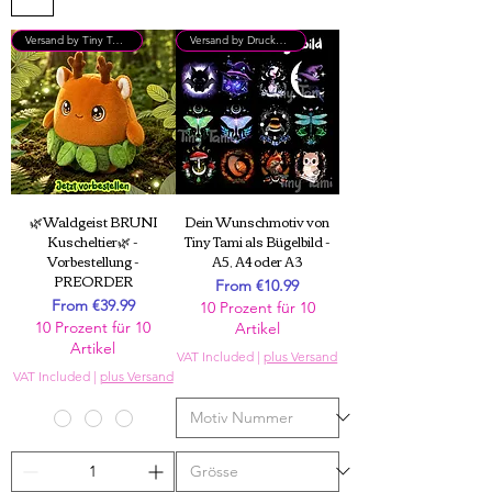
Versand by Tiny Tami
Versand by DruckGuru
Entdecke hier alle neuen Produkte
im Shop. Klicke auf den Filter, um
nach Kategorien zu sortieren.
🌿Waldgeist BRUNI
Dein Wunschmotiv von
Kuscheltier🌿 -
Tiny Tami als Bügelbild -
Vorbestellung -
A5, A4 oder A3
PREORDER
Sale Price
From
€10.99
Sale Price
From
€39.99
10 Prozent für 10
10 Prozent für 10
Artikel
Artikel
VAT Included
|
plus Versand
VAT Included
|
plus Versand