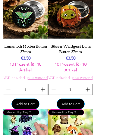
Lunamoth Motten Button
Süsser Waldgeist Lumi
37 mm
Button 37 mm
Price
Price
€3.50
€3.50
10 Prozent für 10
10 Prozent für 10
Artikel
Artikel
VAT Included
|
plus Versand
VAT Included
|
plus Versand
Add to Cart
Add to Cart
Versand by Tiny Tami
Versand by Tiny Tami