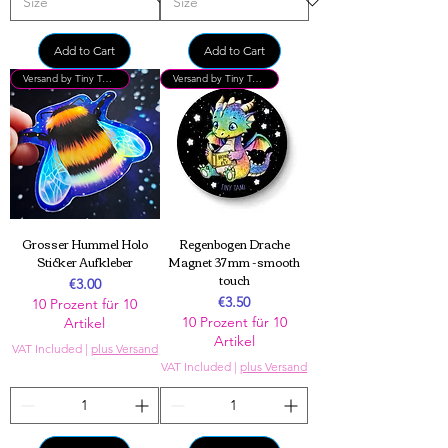
Add to Cart
Add to Cart
Versand by Tiny Tami
Versand by Tiny Tami
Grosser Hummel Holo
Regenbogen Drache
Sticker Aufkleber
Magnet 37 mm -smooth
touch
Price
€3.00
Price
€3.50
10 Prozent für 10
10 Prozent für 10
Artikel
Artikel
VAT Included
|
plus Versand
VAT Included
|
plus Versand