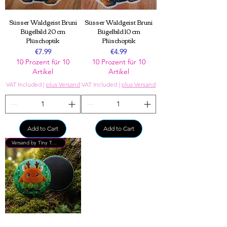
Süsser Waldgeist Bruni
Süsser Waldgeist Bruni
Bügelbild 20 cm
Bügelbild 10 cm
Plüschoptik
Plüschoptik
Price
Price
€7.99
€4.99
10 Prozent für 10
10 Prozent für 10
Artikel
Artikel
VAT Included
|
plus Versand
VAT Included
|
plus Versand
Add to Cart
Add to Cart
Versand by Tiny Tami
Süsser Waldgeist Bruni