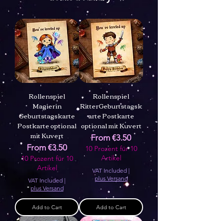
Rollenspiel
Rollenspiel
Magierin
RitterGeburtstagsk
Geburtstagskarte
arte Postkarte
Postkarte optional
optional mit Kuvert
mit Kuvert
Sale Price
From
€3.50
Sale Price
From
€3.50
10 Prozent für 10
Artikel
10 Prozent für 10
Artikel
VAT Included
|
plus Versand
VAT Included
|
plus Versand
Add to Cart
Add to Cart