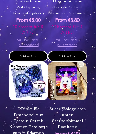
Postkarte zum
Drachenei zum
Aufklappen,
Basteln, Set mit
Geburtstagskarte
Klammer, Postkarte
Sale Price
Sale Price
From
€5.00
From
€3.80
10 Prozent für 10
10 Prozent für 10
Artikel
Artikel
VAT Included
|
VAT Included
|
plus Versand
plus Versand
Add to Cart
Add to Cart
DIY blaulila
Süsse Waldgeister
Drachenei zum
unter
Basteln, Set mit
Sternenhimmel
Klammer, Postkarte
Postkarte
zum Aufklappen
Sale Price
From
€3.20