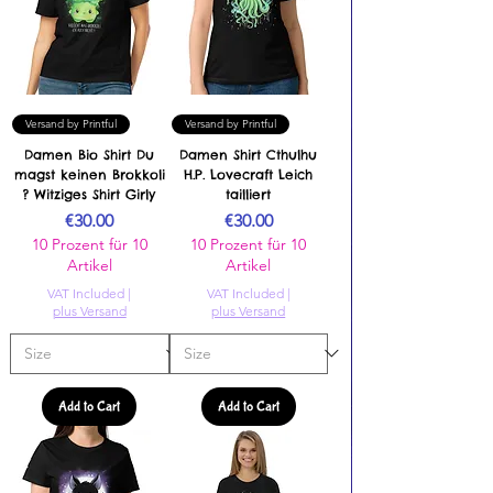
Versand by Printful
Versand by Printful
Damen Bio Shirt Du
Damen Shirt Cthulhu
magst keinen Brokkoli
H.P. Lovecraft Leich
? Witziges Shirt Girly
tailliert
Price
Price
€30.00
€30.00
10 Prozent für 10
10 Prozent für 10
Artikel
Artikel
VAT Included
|
VAT Included
|
plus Versand
plus Versand
Add to Cart
Add to Cart