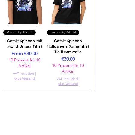
Versand by Printful
Versand by Printful
Gothic Spinnen mit
Gothic Spinnen
Mond Unisex Tshirt
Halloween Damenshirt
Bio Baumwolle
Sale Price
From
€30.00
Price
€30.00
10 Prozent für 10
10 Prozent für 10
Artikel
Artikel
VAT Included
|
plus Versand
VAT Included
|
plus Versand
Add to Cart
Add to Cart