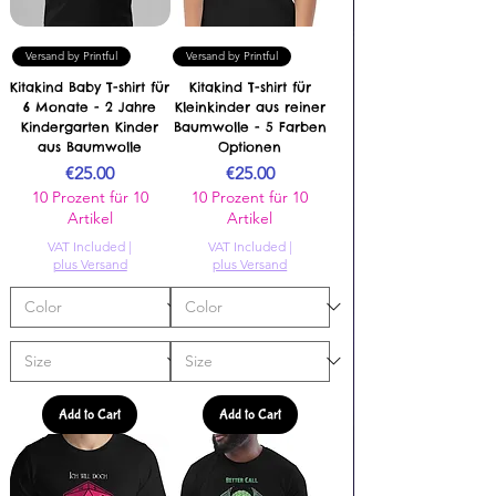
Versand by Printful
Versand by Printful
Kitakind Baby T-shirt für
Kitakind T-shirt für
6 Monate - 2 Jahre
Kleinkinder aus reiner
Kindergarten Kinder
Baumwolle - 5 Farben
aus Baumwolle
Optionen
Price
Price
€25.00
€25.00
10 Prozent für 10
10 Prozent für 10
Artikel
Artikel
VAT Included
|
VAT Included
|
plus Versand
plus Versand
Add to Cart
Add to Cart