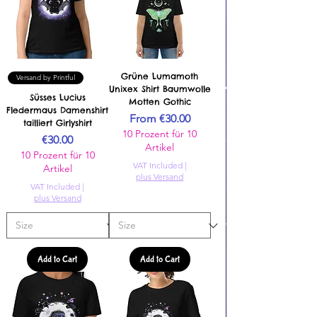
Grüne Lumamoth
Versand by Printful
Unixex Shirt Baumwolle
Süsses Lucius
Motten Gothic
Fledermaus Damenshirt
Sale Price
From
€30.00
tailliert Girlyshirt
10 Prozent für 10
Price
€30.00
Artikel
10 Prozent für 10
VAT Included
|
Artikel
plus Versand
VAT Included
|
plus Versand
Add to Cart
Add to Cart