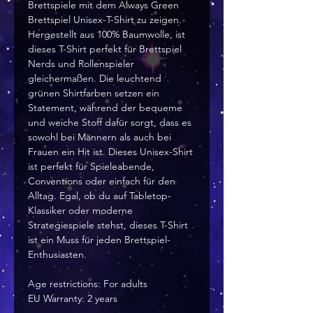
Brettspiele mit dem Always Green
Brettspiel Unisex-T-Shirt zu zeigen.
Hergestellt aus 100% Baumwolle, ist
dieses T-Shirt perfekt für Brettspiel
Nerds und Rollenspieler
gleichermaßen. Die leuchtend
grünen Shirtfarben setzen ein
Statement, während der bequeme
und weiche Stoff dafür sorgt, dass es
sowohl bei Männern als auch bei
Frauen ein Hit ist. Dieses Unisex-Shirt
ist perfekt für Spieleabende,
Conventions oder einfach für den
Alltag. Egal, ob du auf Tabletop-
Klassiker oder moderne
Strategiespiele stehst, dieses T-Shirt
ist ein Muss für jeden Brettspiel-
Enthusiasten.
Age restrictions: For adults
EU Warranty: 2 years