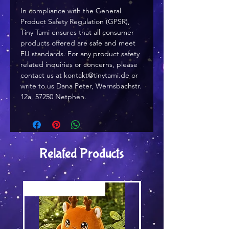
In compliance with the General
Product Safety Regulation (GPSR),
Tiny Tami
ensures that all consumer
products offered are safe and meet
EU standards. For any product safety
related inquiries or concerns, please
contact us at
kontakt@tinytami.de
or
write to us
Dana Peter, Wernsbachstr.
12a, 57250 Netphen.
Related Products
Versand by Tiny Tami
Versand by DruckGuru