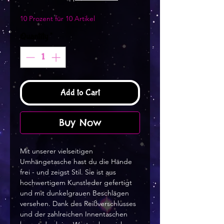
10 Prozent für 10 Artikel
Quantity
*
Add to Cart
Buy Now
Mit unserer vielseitigen 
Umhängetasche hast du die Hände 
frei - und zeigst Stil. Sie ist aus 
hochwertigem Kunstleder gefertigt 
und mit dunkelgrauen Beschlägen 
versehen. Dank des Reißverschlusses 
und der zahlreichen Innentaschen 