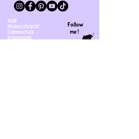
AGB
Follow
Widerrufsrecht
me !
Datenschutz
Impressum
Versand
FAQ
kontakt@tinytami.de
DE, AT, CH, NL, BE,
FR, DK, CZ, EE, FI, IE