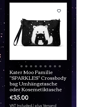
Kater Moo Familie
"SPARKLES" Crossbody
bag Umhängetasche
oder Kosemetiktasche
Price
€35.00
VAT Included
|
plus Versand