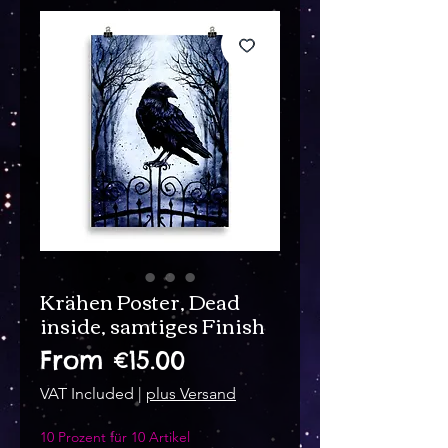
Krähen Poster, Dead
inside, samtiges Finish
Sale
From
€15.00
Price
VAT Included
|
plus Versand
10 Prozent für 10 Artikel