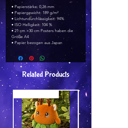
• Papierstärke: 0,26 mm
• Papiergewicht: 189 g/m²
• Lichtundurchlässigkeit: 94%
• ISO Helligkeit: 104 %
• 21 cm ×30 cm Posters haben die 
Größe A4
• Papier bezogen aus Japan 
Related Products
Versand by Tiny Tami
Versand by DruckGuru