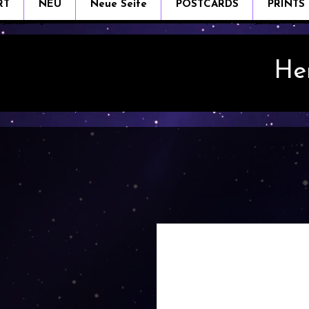
RT
NEU
Neue Seite
POSTCARDS
PRINTS
He