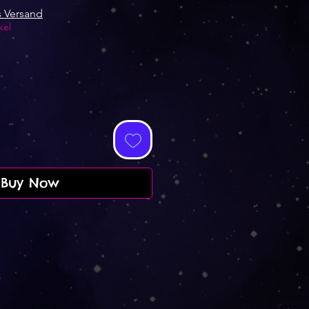
s Versand
kel
Buy Now