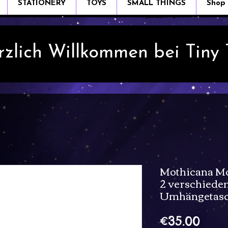
STATIONERY
TOYS
SMALL THINGS
Shop
rzlich Willkommen bei Tiny
Mothicana Mo
2 verschieden
Umhängetas
Pric
€35.00