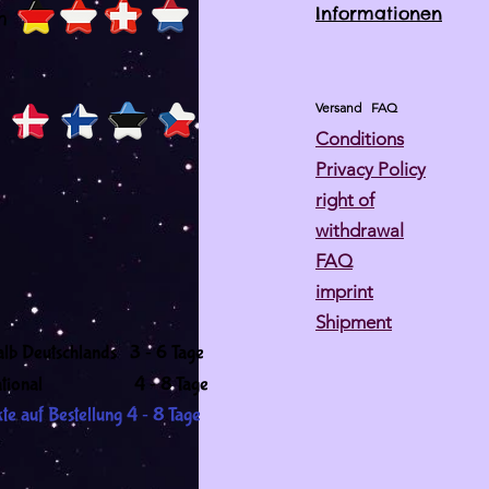
Informationen
h
Versand
FAQ
Conditions
Privacy Policy
right of
withdrawal
FAQ
imprint
Shipment
-
alb Deutschlands 3
6 Tage
-
ernational 4
8 Tage
-
te auf Bestellung 4
8 Tage