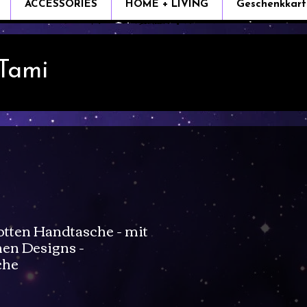
ACCESSORIES
HOME + LIVING
Geschenkkart
 Tami
tten Handtasche - mit
en Designs -
che
e