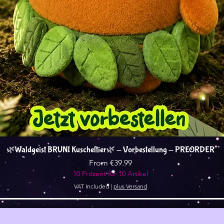
Quick View
🌿Waldgeist BRUNI Kuscheltier🌿 - Vorbestellung - PREORDER
Sale Price
From
€39.99
10 Prozent für 10 Artikel
VAT Included
|
plus Versand