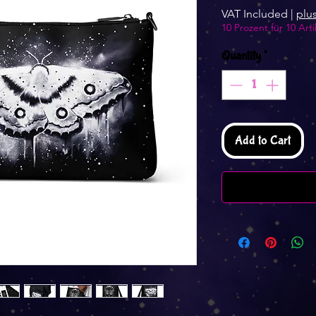
VAT Included
|
plu
10 Prozent für 10 Arti
Quantity
*
Add to Cart