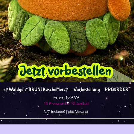
Quick View
🌿Waldgeist BRUNI Kuscheltier🌿 - Vorbestellung - PREORDER
Sale Price
From
€39.99
10 Prozent für 10 Artikel
VAT Included
|
plus Versand