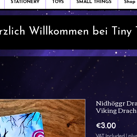
STATIONERY
TOYS
SMALL THINGS
Shop
rzlich Willkommen bei Tiny
Nidhöggr Dra
Viking Drach
Price
€3.00
VAT Included
|
plu