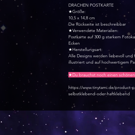
DRACHEN POSTKARTE
★Größe:
10,5 x 14,8 cm
Die Rückseite ist beschreibbar
★Verwendete Materialien:
Postkarte auf 300 g starkem Foto
Ecken
★Herstellungsart:
Alle Designs werden liebevoll und f
illustriert und auf hochwertigem P
★Du brauchst noch einen schönen 
https://www.tinytami.de/product
selbstklebend-oder-haftklebend