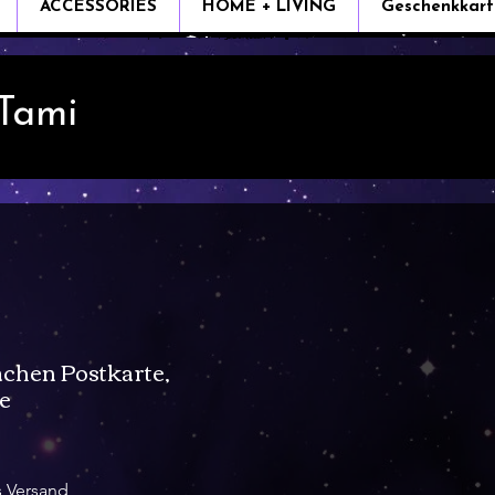
ACCESSORIES
HOME + LIVING
Geschenkkart
 Tami
chen Postkarte,
e
s Versand