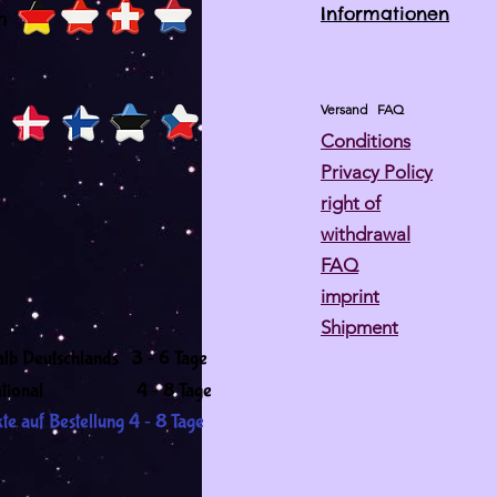
Informationen
h
Versand
FAQ
Conditions
Privacy Policy
right of
withdrawal
FAQ
imprint
Shipment
-
alb Deutschlands 3
6 Tage
-
ernational 4
8 Tage
-
te auf Bestellung 4
8 Tage