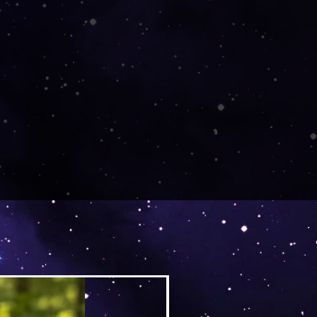
Versand by DruckGuru