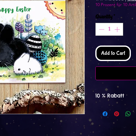
10 Prozent für 10 Arti
Quantity
*
Add to Cart
10 % Rabatt
Spare mit 10 % Rab
Notizblöcke und v