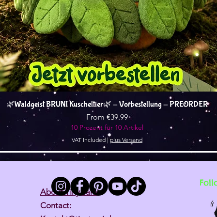
Quick View
🌿Waldgeist BRUNI Kuscheltier🌿 - Vorbestellung - PREORDER
Sale Price
From
€39.99
10 Prozent für 10 Artikel
VAT Included
|
plus Versand
Foll
About Tiny Tami
Contact: