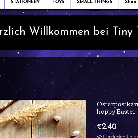
STATIONERY
TOYS
SMALL THINGS
Shop
rzlich Willkommen bei Tiny
Osterpostkar
hoppy Easter
Price
€2.40
VAT Included
|
plu