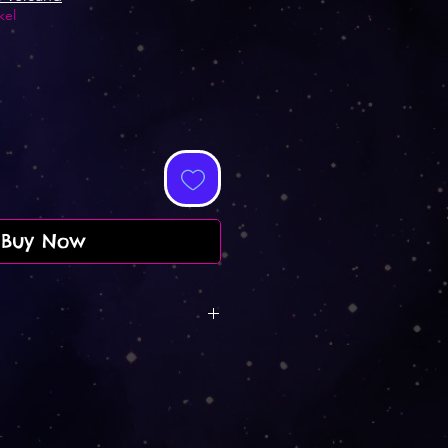
kel
Buy Now
att auf alle Postkarten,
iele andere Produkte.