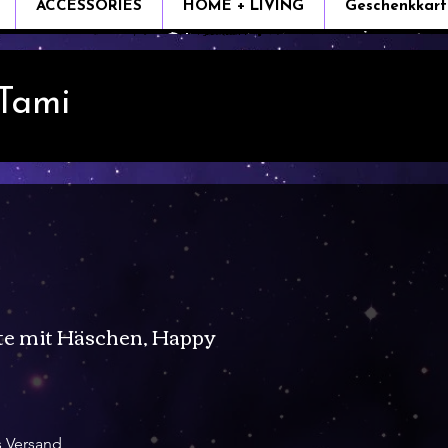
ACCESSORIES
HOME + LIVING
Geschenkkart
 Tami
te mit Häschen, Happy
s Versand