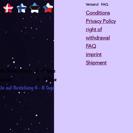
Versand
FAQ
Conditions
Privacy Policy
right of
withdrawal
FAQ
imprint
Shipment
-
alb Deutschlands 3
6 Tage
-
ernational 4
8 Tage
-
te auf Bestellung 4
8 Tage