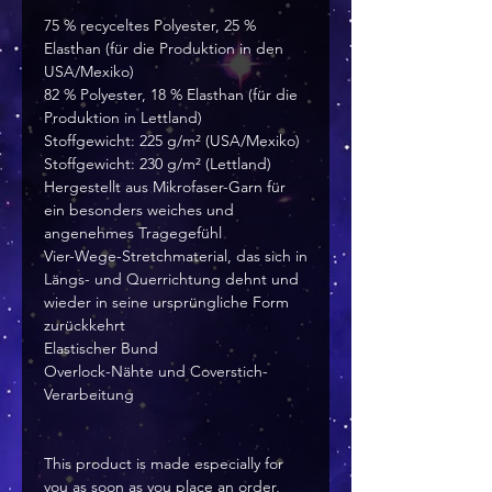
75 % recyceltes Polyester, 25 % 
Elasthan (für die Produktion in den 
USA/Mexiko)
82 % Polyester, 18 % Elasthan (für die 
Produktion in Lettland)
Stoffgewicht: 225 g/m² (USA/Mexiko)
Stoffgewicht: 230 g/m² (Lettland)
Hergestellt aus Mikrofaser-Garn für 
ein besonders weiches und 
angenehmes Tragegefühl
Vier-Wege-Stretchmaterial, das sich in 
Längs- und Querrichtung dehnt und 
wieder in seine ursprüngliche Form 
zurückkehrt
Elastischer Bund
Overlock-Nähte und Coverstich-
Verarbeitung
This product is made especially for 
you as soon as you place an order, 