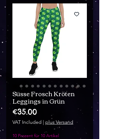
Süsse Frosch Kröten
Leggings in Grün
Price
€35.00
VAT Included
|
plus Versand
10 Prozent für 10 Artikel