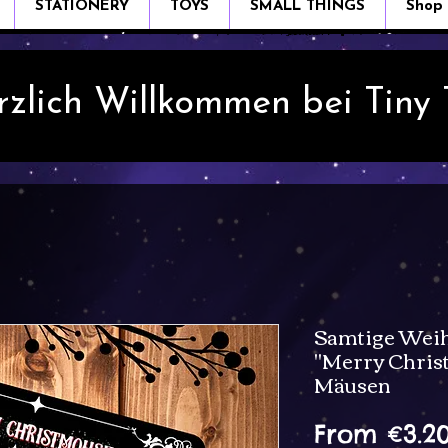
STATIONERY
TOYS
SMALL THINGS
Shop
rzlich Willkommen bei Tiny
Samtige Weih
"Merry Chris
Mäusen
From
€3.2