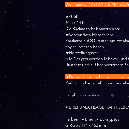
Weihnachts POSTKARTE MIT SÜ
★Größe:
10,5 x 14,8 cm
Die Rückseite ist beschreibbar
★Verwendete Materialien:
Postkarte auf 300 g starkem Fotok
abgerundeten Ecken
★Herstellungsart:
Alle Designs werden liebevoll und f
illustriert und auf hochwertigem P
★Du brauchst noch einen schönen 
Kannst du hier direkt dazu bestelle
Es gibt 2 Varianten:
♥ BRIEFUMSCHLÄGE HAFTKLEBE
Farben : • Braun • Eukalyptus
Grösse : 114 x 162 mm