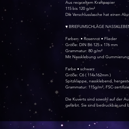
Aus recyceltem Kraftpapier
115 bis 120 g/m²
Die Verschlusslasche hat einen Abz
♥ BRIEFUMSCHLÄGE NASSKLEBEN
Farben: • Rosenrot • Flieder
Größe: DIN B6 125 x 176 mm
Grammatur: 80 g/m²
Mit Nassklebung und Gummierun
Farbe • schwarz
Größe: C6 ( 114x162mm )
Spitzklappe, nassklebend, hergeste
Grammatur: 115g/m², FSC-zertifizie
Die Kuverts sind sowohl auf der Au
gefärbt. Sie sind bedruckbar und 