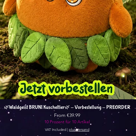
Quick View
🌿Waldgeist BRUNI Kuscheltier🌿 - Vorbestellung - PREORDER
Sale Price
From
€39.99
10 Prozent für 10 Artikel
VAT Included
|
plus Versand