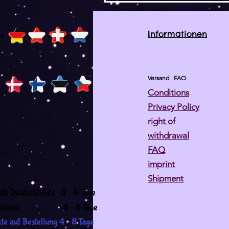
Informationen
h
Versand
FAQ
Conditions
Privacy Policy
right of
withdrawal
FAQ
imprint
Shipment
-
alb Deutschlands 3
6 Tage
-
ernational 4
8 Tage
-
te auf Bestellung 4
8 Tage