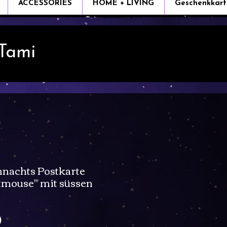
ACCESSORIES
HOME + LIVING
Geschenkkart
 Tami
nachts Postkarte
tmouse" mit süssen
Sale
0