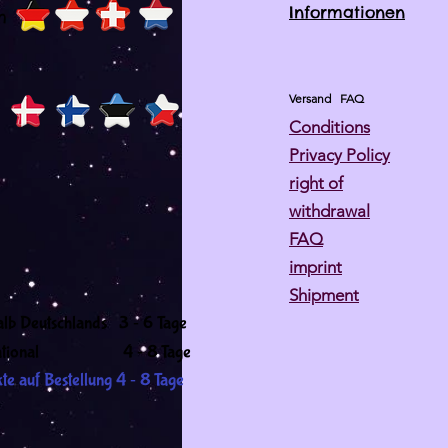
Informationen
h
Versand
FAQ
Conditions
Privacy Policy
right of
withdrawal
FAQ
imprint
Shipment
-
alb Deutschlands 3
6 Tage
-
ernational 4
8 Tage
-
te auf Bestellung 4
8 Tage