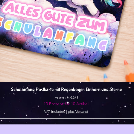
Quick View
Schulanfang Postkarte mit Regenbogen Einhorn und Sterne
Sale Price
From
€3.50
10 Prozent für 10 Artikel
VAT Included
|
plus Versand