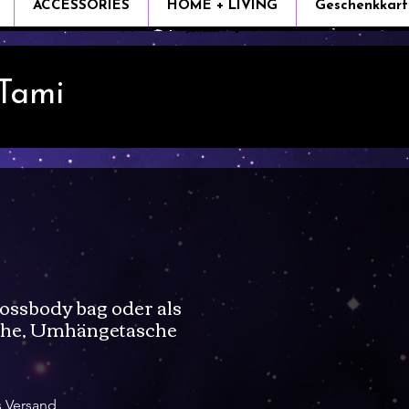
ACCESSORIES
HOME + LIVING
Geschenkkart
 Tami
ossbody bag oder als
che, Umhängetasche
e
s Versand