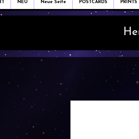
RT
NEU
Neue Seite
POSTCARDS
PRINTS
He