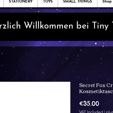
STATIONERY
TOYS
SMALL THINGS
Shop
rzlich Willkommen bei Tiny
Secret Fox Cr
Kosmetiktas
Pric
€35.00
VAT Included
|
plu