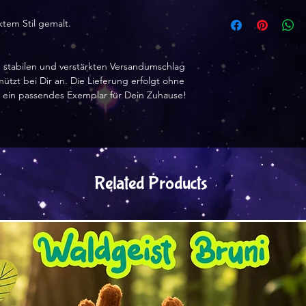
Rückgaben & Umt
ktem Stil gemalt.
Ich akzeptiere R
Stornierungen
Kontaktiere mich 
em stabilen und verstärkten Versandumschlag
der Lieferung
tzt bei Dir an. Die Lieferung erfolgt ohne
 ein passendes Exemplar für Dein Zuhause!
Sende Artikel zur
nach der Lieferun
Fordere eine Stor
12 Stunden nach 
Für folgende Artik
Related Products
Umtausch möglic
Aufgrund der Art d
folgende Produkte
Anderes gilt, wen
Lieferung defekt 
Spezialanfertig
Bestellungen
Digitale Down