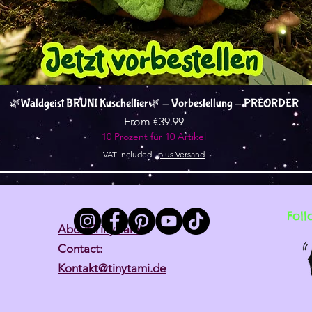
Quick View
🌿Waldgeist BRUNI Kuscheltier🌿 - Vorbestellung - PREORDER
Sale Price
From
€39.99
10 Prozent für 10 Artikel
VAT Included
|
plus Versand
Foll
About Tiny Tami
Contact:
Kontakt@tinytami.de