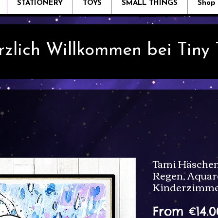
STATIONERY
TOYS
SMALL THINGS
Shop
rzlich Willkommen bei Tiny
Tami Häschen
Regen, Aquare
Kinderzimm
From
€14.0