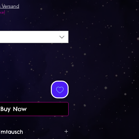
Price
s Versand
kel
Buy Now
Umtausch