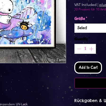
VAT Included
|
plu
10 Prozent für 10 Arti
Größe
*
Select
Quantity
*
Add to Cart
Rückgaben & 
länzendem UV-Lack