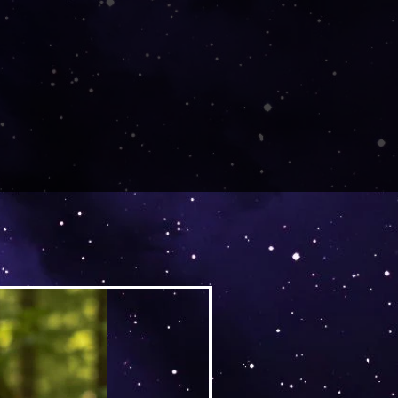
ausch
ückgaben, Umtäusche und
innerhalb von: 14 Tagen nach
ück innerhalb von: 21 Tagen
g
nierung an innerhalb von:
dem Kauf
el ist keine Rückgabe und kein
h
ieser Produkte ist für
 kein Widerruf möglich.
Versand by DruckGuru
n die Produkte bei der
oder beschädigt waren.
ungen oder personalisierte
loads