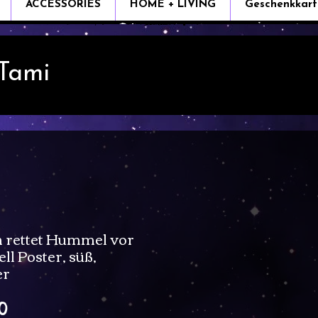
ACCESSORIES
HOME + LIVING
Geschenkkart
 Tami
 rettet Hummel vor
ll Poster, süß,
er
Sale
0