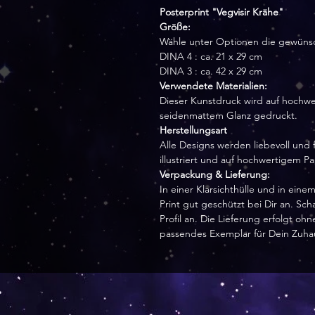
Posterprint "Vegvisir Krähe"
Größe:
Wähle unter Optionen die gewüns
DINA 4 : ca. 21 x 29 cm
DINA 3 : ca. 42 x 29 cm
Verwendete Materialien:
Dieser Kunstdruck wird auf hochwe
seidenmattem Glanz gedruckt.
Herstellungsart
Alle Designs werden liebevoll und f
illustriert und auf hochwertigem P
Verpackung & Lieferung:
In einer Klarsichthülle und in ei
Print gut geschützt bei Dir an. Sc
Profil an. Die Lieferung erfolgt o
passendes Exemplar für Dein Zuha