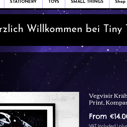
STATIONERY
TOYS
SMALL THINGS
Shop
rzlich Willkommen bei Tiny
Vegvisir Kräh
Print, Kompa
From
€14.0
VAT Included
|
plu