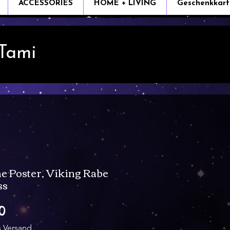
ACCESSORIES
HOME + LIVING
Geschenkkart
 Tami
e Poster, Viking Rabe
ss
Sale
0
Price
s Versand