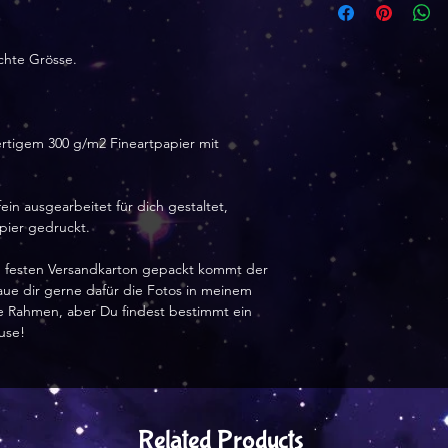
5 von 5 Sternen
chte Grösse.
Größe:
A4 21x29 cm
Sieht sehr cool au
rtigem 300 g/m2 Fineartpapier mit
ein Geburtstagsg
angenommen.
ein ausgearbeitet für dich gestaltet,
apier gedruckt.
nem festen Versandkarton gepackt kommt der
haue dir gerne dafür die Fotos in meinem
hne Rahmen, aber Du findest bestimmt ein
use!
Related Products