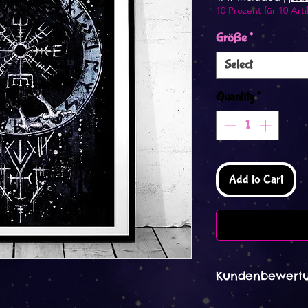
10 Prozent für 10 Arti
Größe
*
Select
Quantity
*
Add to Cart
Kundenbewertu
Danara 09. Dez 2