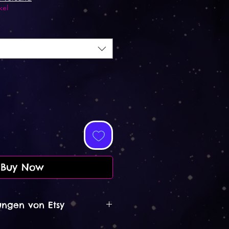
kel
Buy Now
ngen von Etsy
021