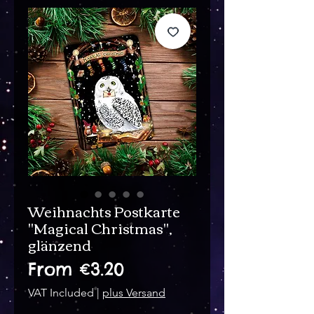
Weihnachts Postkarte
"Magical Christmas",
glänzend
Sale
From
€3.20
Price
VAT Included
|
plus Versand