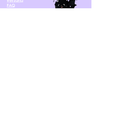
Versand
FAQ
kontakt@tinytami.de
DE, AT, CH, NL, BE,
FR, DK, CZ, EE, FI, IE