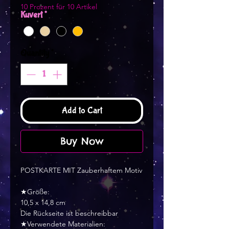
10 Prozent für 10 Artikel
Kuvert
*
Quantity
*
Add to Cart
Buy Now
POSTKARTE MIT Zauberhaftem Motiv
★Größe:
10,5 x 14,8 cm
Die Rückseite ist beschreibbar
★Verwendete Materialien: