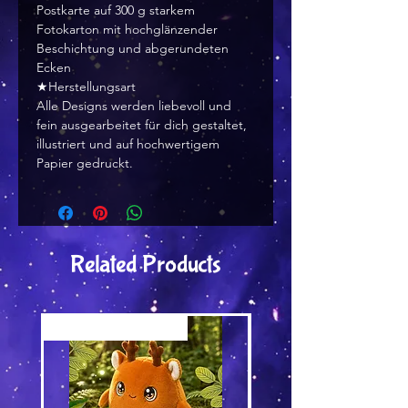
Postkarte auf 300 g starkem
Fotokarton mit hochglänzender
Beschichtung und abgerundeten
Ecken
★Herstellungsart
Alle Designs werden liebevoll und
fein ausgearbeitet für dich gestaltet,
illustriert und auf hochwertigem
Papier gedruckt.
Related Products
Versand by Tiny Tami
Versand by DruckGuru