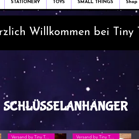
STATIONERY
TOYS
SMALL THINGS
Shop
rzlich Willkommen bei Tiny
SCHLÜSSELANHÄNGER
Versand by Tiny Tami
Versand by Tiny Tami