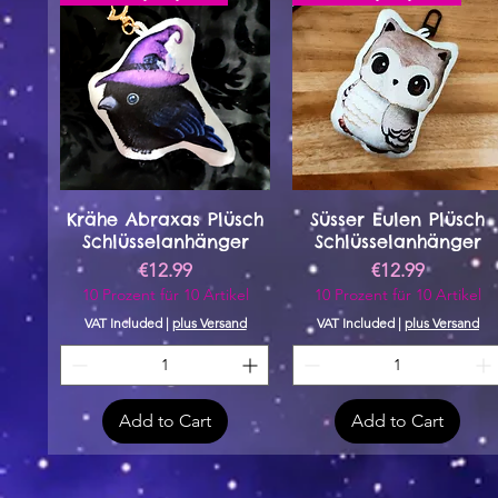
Krähe Abraxas Plüsch
Süsser Eulen Plüsch
Schlüsselanhänger
Schlüsselanhänger
Price
Price
€12.99
€12.99
10 Prozent für 10 Artikel
10 Prozent für 10 Artikel
VAT Included
|
plus Versand
VAT Included
|
plus Versand
Add to Cart
Add to Cart