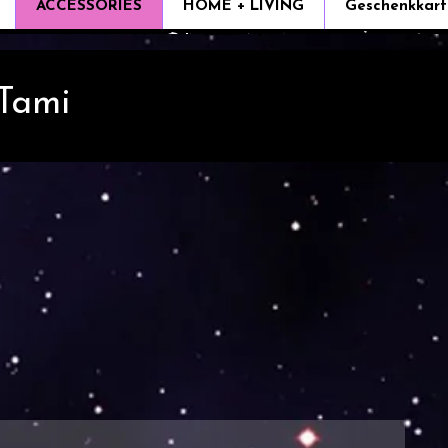
ACCESSORIES
HOME + LIVING
Geschenkkart
 Tami