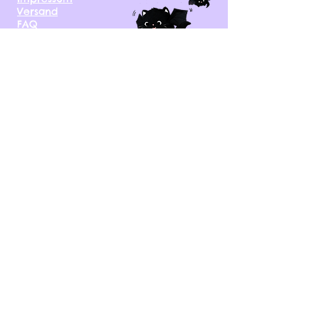
Versand
FAQ
kontakt@tinytami.de
DE, AT, CH, NL, BE,
FR, DK, CZ, EE, FI, IE