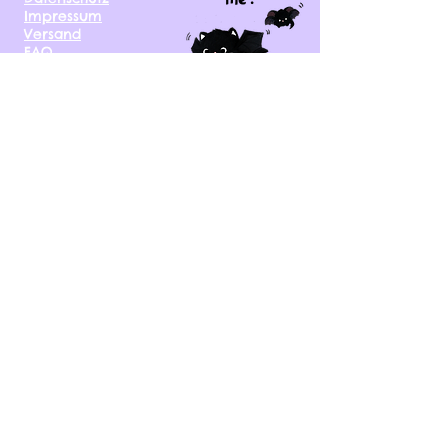
Impressum
Versand
FAQ
kontakt@tinytami.de
DE, AT, CH, NL, BE,
FR, DK, CZ, EE, FI, IE