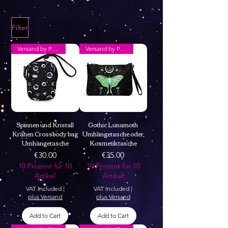
Filter
Versand by Printful
Versand by Printful
Spinnen und Kristall
Gothic Lunamoth
Krähen Crossbody bag
Umhängetasche oder
Umhängetasche
Kosmetiktasche
Price
Price
€30.00
€35.00
10 Prozent für 10
10 Prozent für 10
Artikel
Artikel
VAT Included
|
VAT Included
|
plus Versand
plus Versand
Add to Cart
Add to Cart