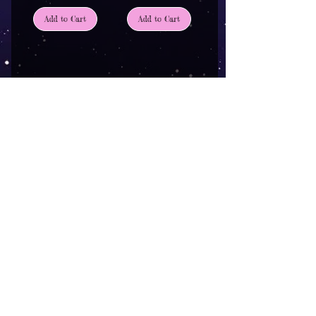
Add to Cart
Add to Cart
4
/
7
AGB
Follow
Widerrufsrecht
me !
Datenschutz
Impressum
Versand
FAQ
kontakt@tinytami.de