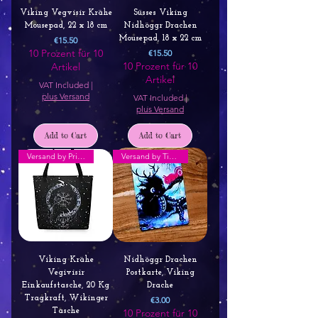
Viking Vegvisir Krähe
Süsses Viking
Mousepad, 22 x 18 cm
Nidhöggr Drachen
Price
Mousepad, 18 x 22 cm
€15.50
10 Prozent für 10
Price
€15.50
10 Prozent für 10
Artikel
Artikel
VAT Included
|
plus Versand
VAT Included
|
plus Versand
Add to Cart
Add to Cart
Versand by Printful
Versand by Tiny Tami
Viking Krähe
Nidhöggr Drachen
Vegivisir
Postkarte, Viking
Einkaufstasche, 20 Kg
Drache
Tragkraft, Wikinger
Price
€3.00
Tasche
10 Prozent für 10